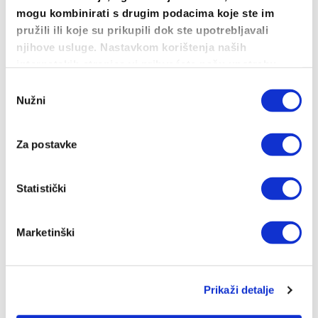
mogu kombinirati s drugim podacima koje ste im
pružili ili koje su prikupili dok ste upotrebljavali
njihove usluge. Nastavkom korištenja naših
internetskih stranica vi prihvaćate našu upotrebu
kolačića.
Odabir
Nužni
pristanka
Majica Mjeseca
Otkrije priče i posebne cijene za
Za postavke
Majice Mjeseca
Statistički
Pogledaj
Marketinški
S našeg bloga
Prikaži detalje