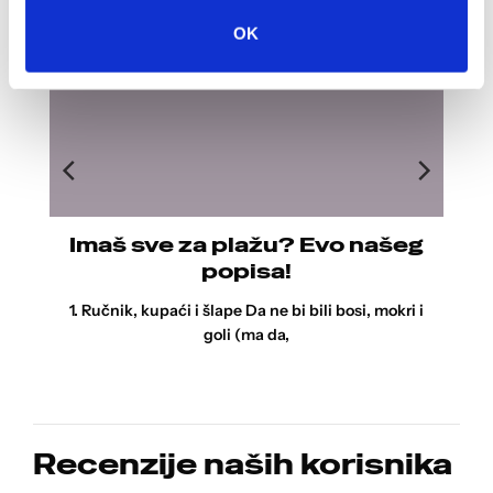
30
OK
lip
tna
Imaš sve za plažu? Evo našeg
popisa!
m
1. Ručnik, kupaći i šlape Da ne bi bili bosi, mokri i
orist
goli (ma da,
Recenzije naših korisnika