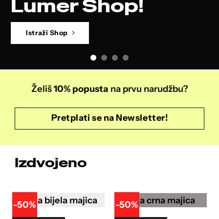
Mjeseca
Pogledaj Majicu Mjeseca
Želiš
10% popusta
na prvu narudžbu?
Pretplati se na Newsletter!
Izdvojeno
-50%
-50%