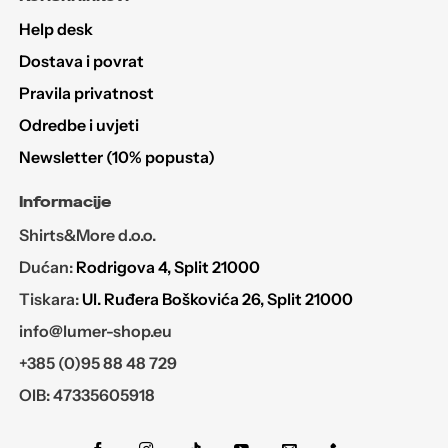
Help desk
Dostava i povrat
Pravila privatnost
Odredbe i uvjeti
Newsletter (10% popusta)
Informacije
Shirts&More d.o.o.
Dućan:
Rodrigova 4, Split 21000
Tiskara:
Ul. Ruđera Boškovića 26, Split 21000
info@lumer-shop.eu
+385 (0)95 88 48 729
OIB: 47335605918