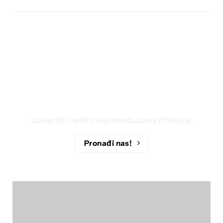
Lokacije
Lokacije i radno vrijeme dućana i tiskare.
Pronađi nas!