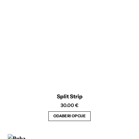
Split Strip
30.00
€
ODABERI OPCIJE
Ovaj
proizvod