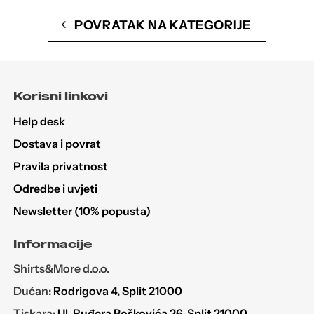
POVRATAK NA KATEGORIJE
Korisni linkovi
Help desk
Dostava i povrat
Pravila privatnost
Odredbe i uvjeti
Newsletter (10% popusta)
Informacije
Shirts&More d.o.o.
Dućan:
Rodrigova 4, Split 21000
Tiskara:
Ul. Ruđera Boškovića 26, Split 21000