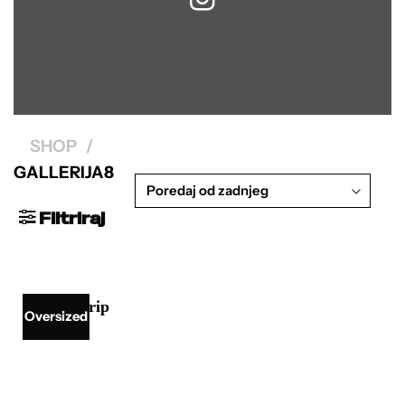
SHOP
/
GALLERIJA8
Filtriraj
Oversized