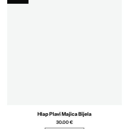
više
varijanti.
Opcije
se
mogu
odabrati
na
stranici
proizvoda
Hlap Plavi Majica Bijela
30.00
€