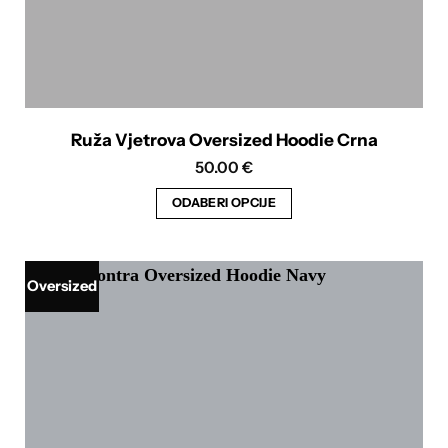
Ruža Vjetrova Oversized Hoodie Crna
50.00
€
ODABERI OPCIJE
Ovaj
proizvod
ima
Oversized
više
varijanti.
Opcije
se
mogu
odabrati