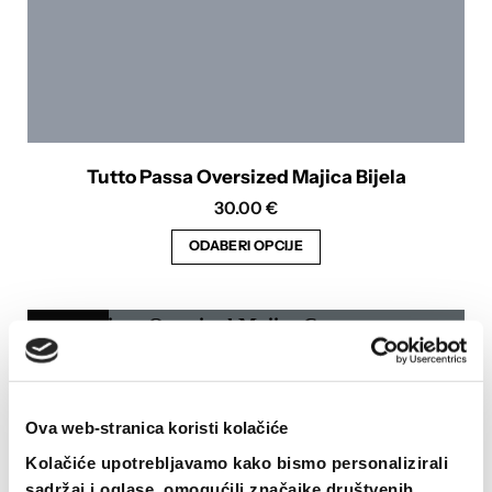
Tutto Passa Oversized Majica Bijela
30.00
€
ODABERI OPCIJE
Ovaj
proizvod
ima
Oversized
više
varijanti.
Opcije
Ova web-stranica koristi kolačiće
se
Kolačiće upotrebljavamo kako bismo personalizirali
mogu
sadržaj i oglase, omogućili značajke društvenih