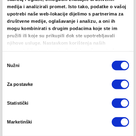
odabrati
medija i analizirali promet. Isto tako, podatke o vašoj
na
upotrebi naše web-lokacije dijelimo s partnerima za
stranici
društvene medije, oglašavanje i analizu, a oni ih
proizvoda
mogu kombinirati s drugim podacima koje ste im
pružili ili koje su prikupili dok ste upotrebljavali
njihove usluge. Nastavkom korištenja naših
internetskih stranica vi prihvaćate našu upotrebu
kolačića.
Odabir
Nužni
pristanka
Dalmatinac Oversized Majica Crna
Za postavke
30.00
€
ODABERI OPCIJE
Statistički
Ovaj
proizvod
Marketinški
ima
Oversized
više