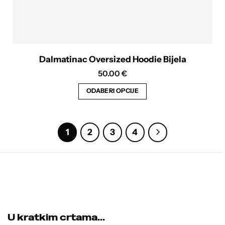
Dalmatinac Oversized Hoodie Bijela
50.00
€
ODABERI OPCIJE
Ovaj
proizvod
ima
1
2
3
4
više
varijanti.
Opcije
se
mogu
odabrati
U kratkim crtama...
na