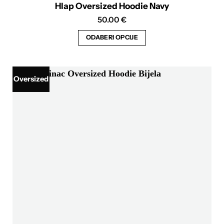
Hlap Oversized Hoodie Navy
50.00
€
ODABERI OPCIJE
Ovaj
proizvod
ima
Oversized
više
varijanti.
Opcije
se
mogu
odabrati
na
stranici
proizvoda