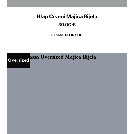
Hlap Crveni Majica Bijela
30.00
€
ODABERI OPCIJE
Ovaj
proizvod
ima
Oversized
više
varijanti.
Opcije
se
mogu
odabrati
na
stranici
proizvoda