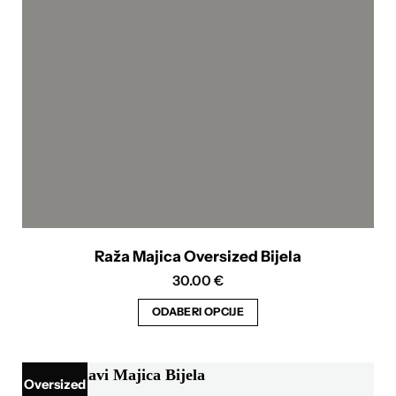
mogu
odabrati
na
stranici
proizvoda
Raža Majica Oversized Bijela
30.00
€
ODABERI OPCIJE
Ovaj
proizvod
ima
Oversized