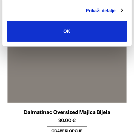
varijanti.
Prikaži detalje
Opcije
se
mogu
OK
odabrati
na
stranici
proizvoda
Dalmatinac Oversized Majica Bijela
30.00
€
ODABERI OPCIJE