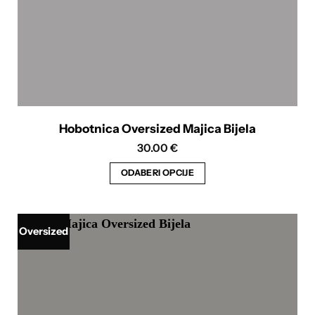
Hobotnica Oversized Majica Bijela
30.00
€
ODABERI OPCIJE
Ovaj
proizvod
ima
Oversized
više
varijanti.
Opcije
se