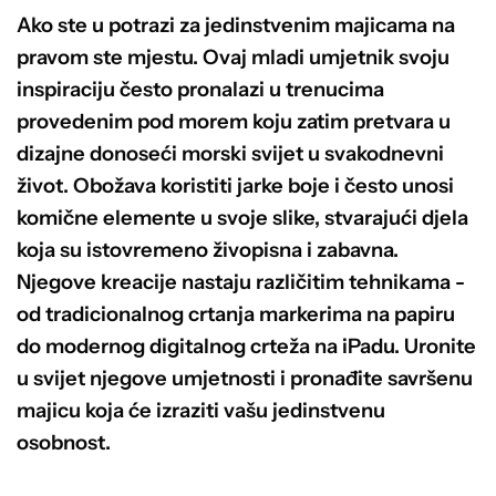
stranici
Ako ste u potrazi za jedinstvenim majicama na
proizvoda
pravom ste mjestu. Ovaj mladi umjetnik svoju
inspiraciju često pronalazi u trenucima
provedenim pod morem koju zatim pretvara u
dizajne donoseći morski svijet u svakodnevni
život. Obožava koristiti jarke boje i često unosi
komične elemente u svoje slike, stvarajući djela
koja su istovremeno živopisna i zabavna.
Njegove kreacije nastaju različitim tehnikama -
od tradicionalnog crtanja markerima na papiru
do modernog digitalnog crteža na iPadu. Uronite
u svijet njegove umjetnosti i pronađite savršenu
majicu koja će izraziti vašu jedinstvenu
osobnost.