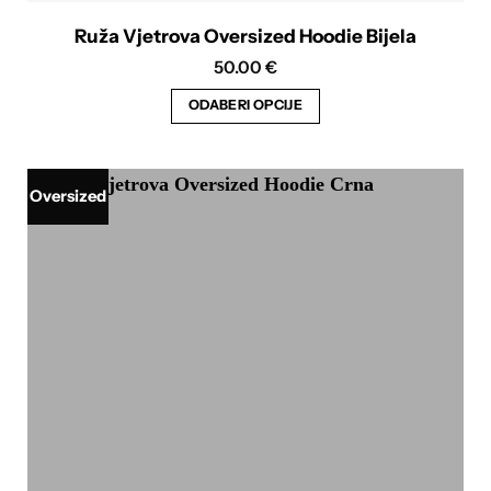
Ruža Vjetrova Oversized Hoodie Bijela
50.00
€
ODABERI OPCIJE
Ovaj
proizvod
ima
Oversized
više
varijanti.
Opcije
se
mogu
odabrati
na
stranici
proizvoda