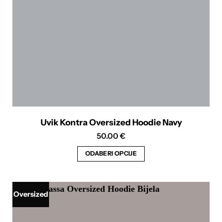
na
stranici
proizvoda
Uvik Kontra Oversized Hoodie Navy
50.00
€
ODABERI OPCIJE
Ovaj
proizvod
ima
Oversized
više
varijanti.