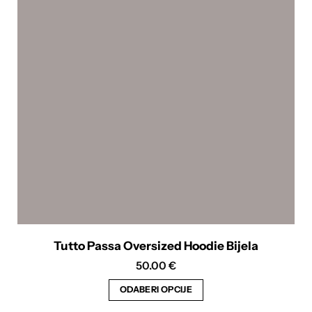
Opcije
se
mogu
odabrati
na
stranici
proizvoda
Tutto Passa Oversized Hoodie Bijela
50.00
€
ODABERI OPCIJE
Ovaj