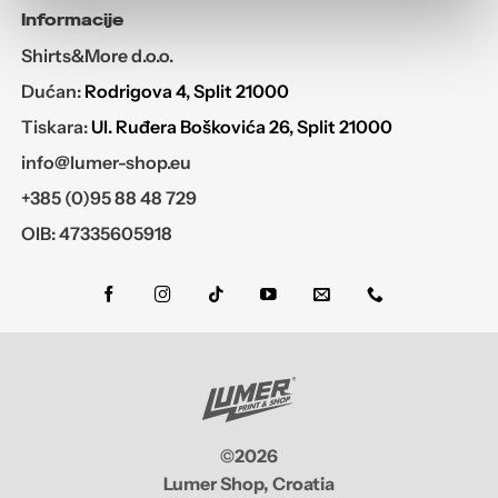
Informacije
Shirts&More d.o.o.
Dućan:
Rodrigova 4, Split 21000
Tiskara:
Ul. Ruđera Boškovića 26, Split 21000
info@lumer-shop.eu
+385 (0)95 88 48 729
OIB: 47335605918
©2026
Lumer Shop, Croatia