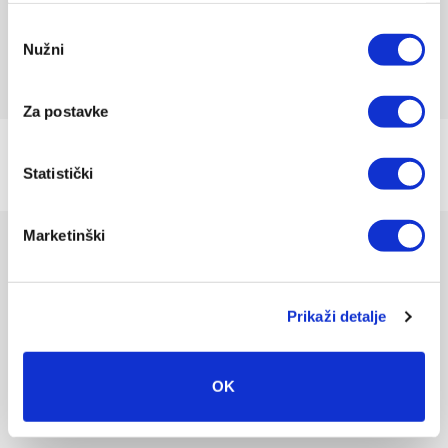
Šaljete li izvan Hrvatske?
kolačića.
Odabir
Nužni
pristanka
Želim napraviti zamjenu/povrat.
Za postavke
POVRATAK NA HELP DESK
Statistički
Marketinški
Korisni linkovi
Help desk
Prikaži detalje
Dostava i povrat
Pravila privatnost
OK
Odredbe i uvjeti
Newsletter (10% popusta)