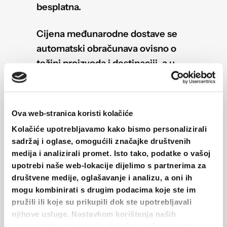
besplatna.
Cijena međunarodne dostave se
automatski obračunava ovisno o
težini proizvoda i destinaciji, a u
skladu s cjenicima GLS-a i/ili
Hrvatske Pošte.
Ova web-stranica koristi kolačiće
Kolačiće upotrebljavamo kako bismo personalizirali
Koliko dugo traje dostava?
sadržaj i oglase, omogućili značajke društvenih
medija i analizirali promet. Isto tako, podatke o vašoj
Je li moguće plaćanje pouzećem?
upotrebi naše web-lokacije dijelimo s partnerima za
društvene medije, oglašavanje i analizu, a oni ih
Putem koje dostavne usluge šaljete?
mogu kombinirati s drugim podacima koje ste im
Zašto ne mogu izabrati određeni
pružili ili koje su prikupili dok ste upotrebljavali
paketomat?
njihove usluge. Nastavkom korištenja naših
internetskih stranica vi prihvaćate našu upotrebu