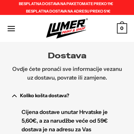
Skip
BESPLATNA DOSTAVA NA PAKETOMATE PREKO 11€
BESPLATNA DOSTAVA NA ADRESU PREKO 51€
to
content
0
Dostava
Ovdje ćete pronaći sve informacije vezanu
uz dostavu, povrate ili zamjene.
Koliko košta dostava?
Cijena dostave unutar Hrvatske je
5,60€, a za narudžbe veće od 59€
dostava je na adresu za Vas