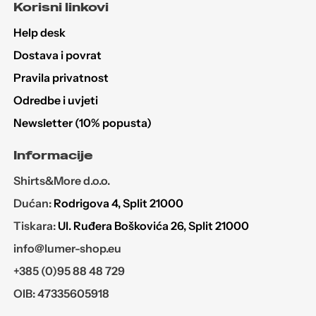
Korisni linkovi
odabrati
na
Help desk
stranici
Dostava i povrat
proizvoda
Pravila privatnost
Odredbe i uvjeti
Newsletter (10% popusta)
Informacije
Shirts&More d.o.o.
Dućan:
Rodrigova 4, Split 21000
Tiskara:
Ul. Ruđera Boškovića 26, Split 21000
info@lumer-shop.eu
+385 (0)95 88 48 729
OIB: 47335605918