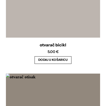
otvarač bicikl
5.00
€
DODAJ U KOŠARICU