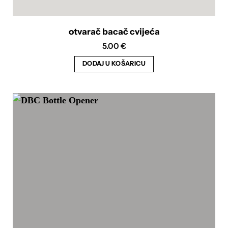
otvarač bacač cvijeća
5.00
€
DODAJ U KOŠARICU