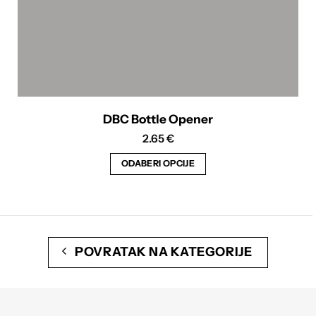
DBC Bottle Opener
2.65
€
ODABERI OPCIJE
Ovaj
proizvod
ima
više
POVRATAK NA KATEGORIJE
varijanti.
Opcije
se
mogu