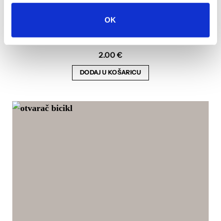
OK
FGAG otvarač
2.00
€
DODAJ U KOŠARICU