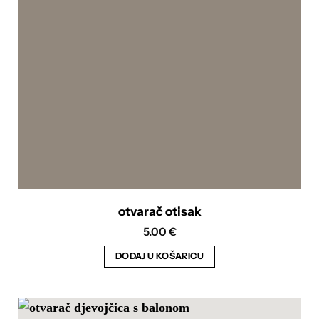
otvarač otisak
5.00
€
DODAJ U KOŠARICU