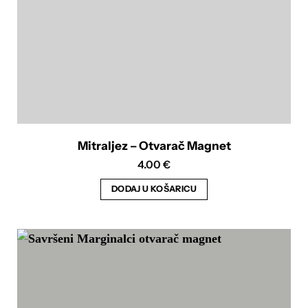
Mitraljez – Otvarač Magnet
4.00
€
DODAJ U KOŠARICU