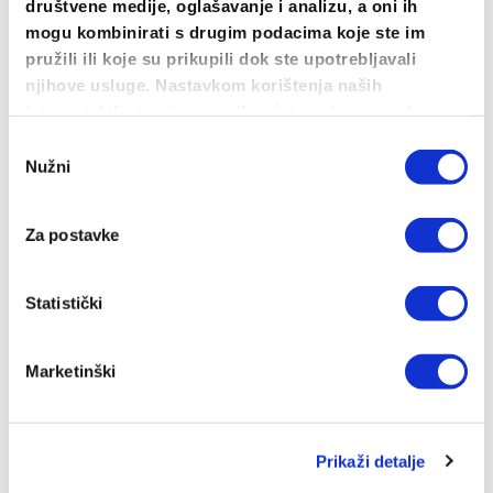
4.00
€
društvene medije, oglašavanje i analizu, a oni ih
mogu kombinirati s drugim podacima koje ste im
DODAJ U KOŠARICU
pružili ili koje su prikupili dok ste upotrebljavali
njihove usluge. Nastavkom korištenja naših
internetskih stranica vi prihvaćate našu upotrebu
kolačića.
Odabir
Nužni
pristanka
Za postavke
Statistički
Marketinški
Prikaži detalje