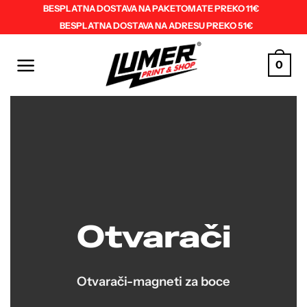
Skip
BESPLATNA DOSTAVA NA PAKETOMATE PREKO 11€
BESPLATNA DOSTAVA NA ADRESU PREKO 51€
to
content
0
Otvarači
Otvarači-magneti za boce