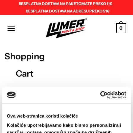
Skip
BESPLATNA DOSTAVA NA PAKETOMATE PREKO 11€
BESPLATNA DOSTAVA NA ADRESU PREKO 51€
to
content
0
Shopping
Cart
Vaša košarica je trenutno prazna.
Ova web-stranica koristi kolačiće
POVRATAK U TRGOVINU
Kolačiće upotrebljavamo kako bismo personalizirali
sadržaj i oglase, omogućili značajke društvenih