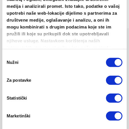
medija i analizirali promet. Isto tako, podatke o vašoj
upotrebi naše web-lokacije dijelimo s partnerima za
društvene medije, oglašavanje i analizu, a oni ih
mogu kombinirati s drugim podacima koje ste im
pružili ili koje su prikupili dok ste upotrebljavali
njihove usluge. Nastavkom korištenja naših
Korisni linkovi
internetskih stranica vi prihvaćate našu upotrebu
Help desk
kolačića.
Odabir
Dostava i povrat
Nužni
pristanka
Pravila privatnost
Odredbe i uvjeti
Za postavke
Newsletter (10% popusta)
Statistički
Informacije
Shirts&More d.o.o.
Marketinški
Dućan:
Rodrigova 4, Split 21000