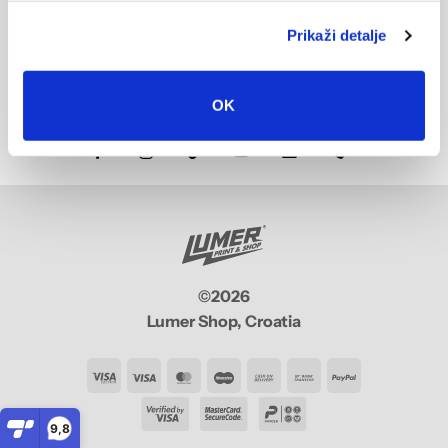
Tiskara:
Ul. Ruđera Boškovića 26, Split 21000
info@lumer-shop.eu
Prikaži detalje
+385 (0)95 88 48 729
OIB: 47335605918
OK
©2026
Lumer Shop, Croatia
Visa
Visa
MasterCard
Maestro
Cash
Bank
PayPal
Electron
On
Transfer
9,8
Delivery