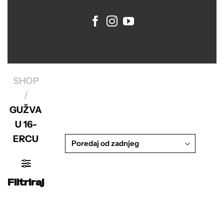
SHOP
/
GUŽVA
U 16-
ERCU
Filtriraj