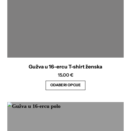
stranici
proizvoda
Gužva u 16-ercu T-shirt ženska
15.00
€
ODABERI OPCIJE
Ovaj
proizvod
ima
više
varijanti.
Opcije