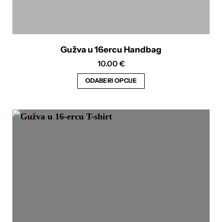
Gužva u 16ercu Handbag
10.00
€
ODABERI OPCIJE
Ovaj
proizvod
ima
više
varijanti.
Opcije
se
mogu
odabrati
na
stranici