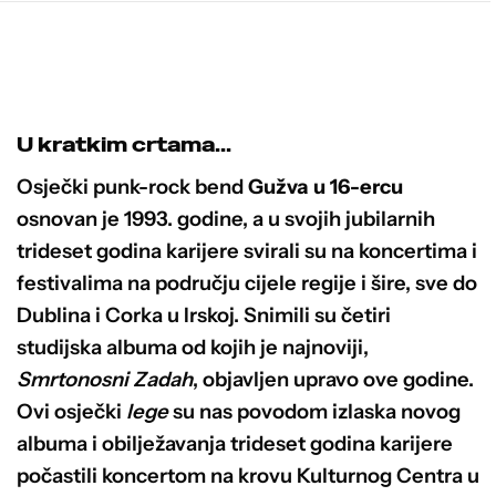
ima
više
varijanti.
Opcije
se
U kratkim crtama...
mogu
odabrati
Osječki punk-rock bend
Gužva u 16-ercu
na
osnovan je 1993. godine, a u svojih jubilarnih
stranici
trideset godina karijere svirali su na koncertima i
proizvoda
festivalima na području cijele regije i šire, sve do
Dublina i Corka u Irskoj. Snimili su četiri
studijska albuma od kojih je najnoviji,
Smrtonosni Zadah
, objavljen upravo ove godine.
Ovi osječki
lege
su nas povodom izlaska novog
albuma i obilježavanja trideset godina karijere
počastili koncertom na krovu Kulturnog Centra u