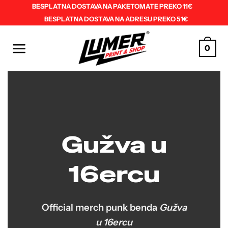
Skip
BESPLATNA DOSTAVA NA PAKETOMATE PREKO 11€
BESPLATNA DOSTAVA NA ADRESU PREKO 51€
to
content
0
Gužva u
16ercu
Official merch punk benda
Gužva
u 16ercu