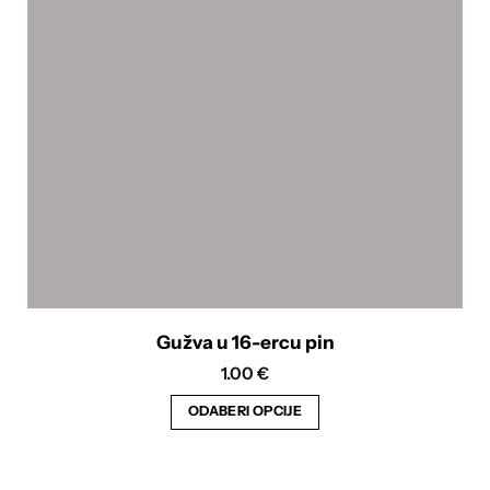
mogu
odabrati
na
stranici
proizvoda
Gužva u 16-ercu pin
1.00
€
ODABERI OPCIJE
Ovaj
proizvod