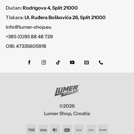
Dućan:
Rodrigova 4, Split 21000
Tiskara:
Ul. Ruđera Boškovića 26, Split 21000
info@lumer-shop.eu
+385 (0)95 88 48 729
OIB: 47335605918
©2026
Lumer Shop, Croatia
Visa
Visa
MasterCard
Maestro
Cash
Bank
PayPal