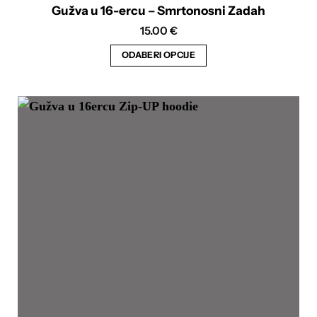
Gužva u 16-ercu – Smrtonosni Zadah
15.00
€
ODABERI OPCIJE
Ovaj
proizvod
ima
više
varijanti.
Opcije
se
mogu
odabrati
na
stranici
proizvoda