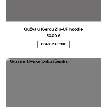
Gužva u 16ercu Zip-UP hoodie
50.00
€
ODABERI OPCIJE
Ovaj
proizvod
ima
više
varijanti.
Opcije
se
mogu
odabrati
na