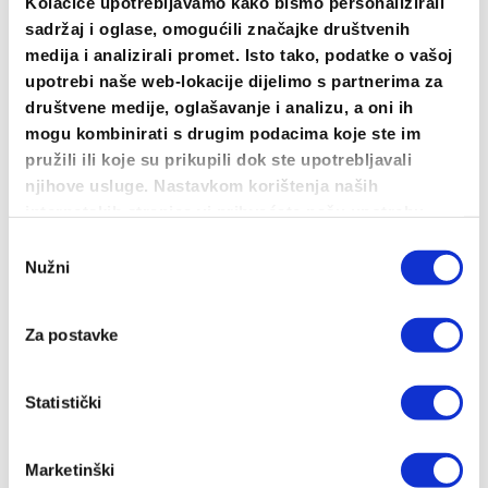
proizvod
Kolačiće upotrebljavamo kako bismo personalizirali
sadržaj i oglase, omogućili značajke društvenih
ima
medija i analizirali promet. Isto tako, podatke o vašoj
više
upotrebi naše web-lokacije dijelimo s partnerima za
varijanti.
društvene medije, oglašavanje i analizu, a oni ih
Opcije
mogu kombinirati s drugim podacima koje ste im
se
pružili ili koje su prikupili dok ste upotrebljavali
mogu
njihove usluge. Nastavkom korištenja naših
odabrati
internetskih stranica vi prihvaćate našu upotrebu
na
kolačića.
Odabir
stranici
Nužni
pristanka
proizvoda
Za postavke
Statistički
Marketinški
Gužva u 16ercu Thick backpack