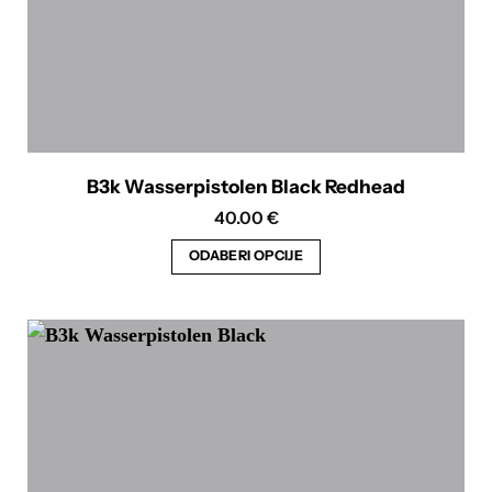
B3k Wasserpistolen Black Redhead
40.00
€
ODABERI OPCIJE
Ovaj
proizvod
ima
više
varijanti.
Opcije
se
mogu