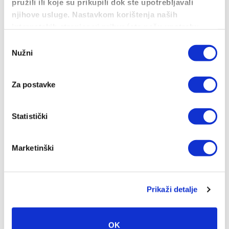
pružili ili koje su prikupili dok ste upotrebljavali
Opcije
njihove usluge. Nastavkom korištenja naših
se
internetskih stranica vi prihvaćate našu upotrebu
mogu
kolačića.
Odabir
odabrati
Nužni
pristanka
na
stranici
Za postavke
proizvoda
Statistički
Marketinški
B3k Wasserpistolen Black Redhead
Prikaži detalje
35.00
€
ODABERI OPCIJE
OK