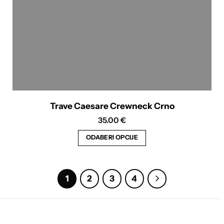
proizvoda
Trave Caesare Crewneck Crno
35.00
€
ODABERI OPCIJE
Ovaj
proizvod
ima
1
2
3
4
više
varijanti.
Opcije