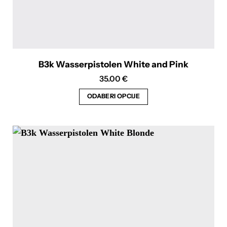
B3k Wasserpistolen White and Pink
35.00
€
ODABERI OPCIJE
Ovaj
proizvod
ima
više
varijanti.
Opcije
se
mogu
odabrati
na