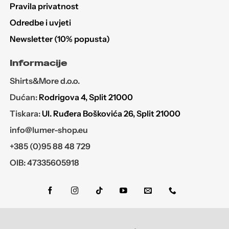
Pravila privatnost
Odredbe i uvjeti
Newsletter (10% popusta)
Informacije
Shirts&More d.o.o.
Dućan:
Rodrigova 4, Split 21000
Tiskara:
Ul. Ruđera Boškovića 26, Split 21000
info@lumer-shop.eu
+385 (0)95 88 48 729
OIB: 47335605918