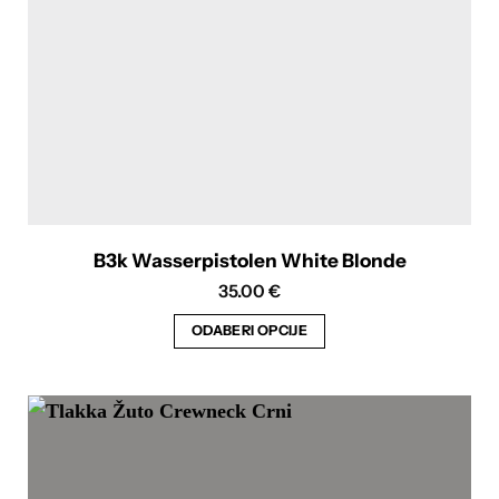
stranici
proizvoda
B3k Wasserpistolen White Blonde
35.00
€
ODABERI OPCIJE
Ovaj
proizvod
ima
više
varijanti.