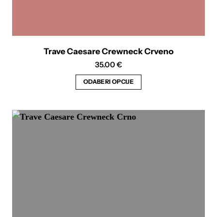
Trave Caesare Crewneck Crveno
35.00
€
ODABERI OPCIJE
Ovaj
proizvod
ima
više
varijanti.
Opcije
se
mogu
odabrati
na
stranici