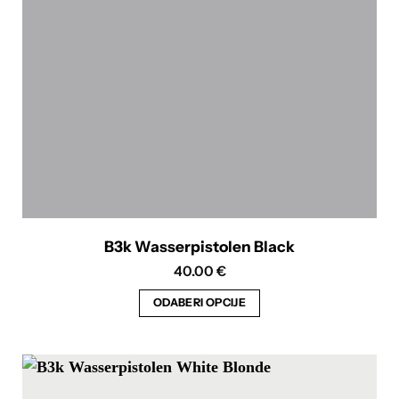
odabrati
na
stranici
proizvoda
B3k Wasserpistolen Black
40.00
€
ODABERI OPCIJE
Ovaj
proizvod
ima
više