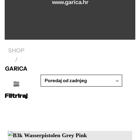
www.garica.hr
SHOP
/
GARICA
Filtriraj