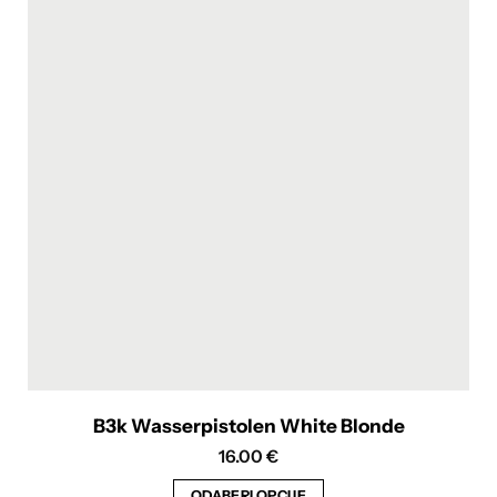
varijanti.
Opcije
se
mogu
odabrati
na
stranici
proizvoda
B3k Wasserpistolen White Blonde
16.00
€
ODABERI OPCIJE