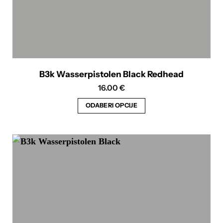
B3k Wasserpistolen Black Redhead
16.00
€
ODABERI OPCIJE
Ovaj
proizvod
ima
više
varijanti.
Opcije
se
mogu
odabrati