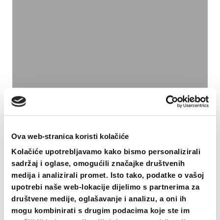
na
stranici
proizvoda
B3k Wasserpistolen Black
Ova web-stranica koristi kolačiće
16.00
€
Kolačiće upotrebljavamo kako bismo personalizirali
ODABERI OPCIJE
sadržaj i oglase, omogućili značajke društvenih
Ovaj
medija i analizirali promet. Isto tako, podatke o vašoj
proizvod
upotrebi naše web-lokacije dijelimo s partnerima za
ima
društvene medije, oglašavanje i analizu, a oni ih
više
mogu kombinirati s drugim podacima koje ste im
varijanti.