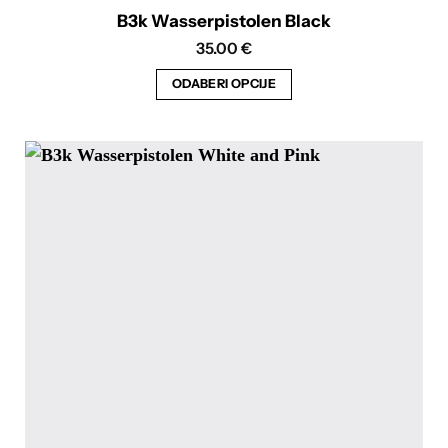
B3k Wasserpistolen Black
35.00
€
ODABERI OPCIJE
Ovaj
proizvod
ima
više
varijanti.
Opcije
se
mogu
odabrati
na
stranici
proizvoda