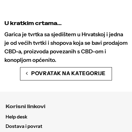
se
mogu
odabrati
U kratkim crtama...
na
stranici
Garica je tvrtka sa sjedištem u Hrvatskoj i jedna
proizvoda
je od većih tvrtki i shopova koja se bavi prodajom
CBD-a, proizvoda povezanih s CBD-om i
konopljom općenito.
POVRATAK NA KATEGORIJE
Korisni linkovi
Help desk
Dostava i povrat