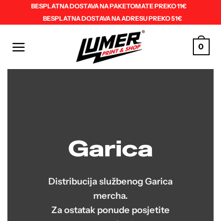
Skip
BESPLATNA DOSTAVA NA PAKETOMATE PREKO 11€
BESPLATNA DOSTAVA NA ADRESU PREKO 51€
to
content
0
Garica
Distribucija službenog Garica
mercha.
Za ostatak ponude posjetite