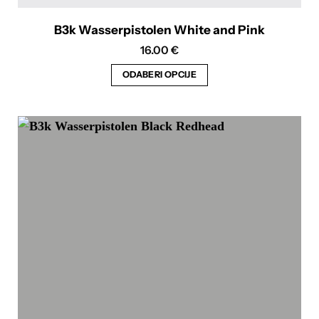
B3k Wasserpistolen White and Pink
16.00
€
ODABERI OPCIJE
Ovaj
proizvod
ima
više
varijanti.
Opcije
se
mogu
odabrati
na
stranici
proizvoda