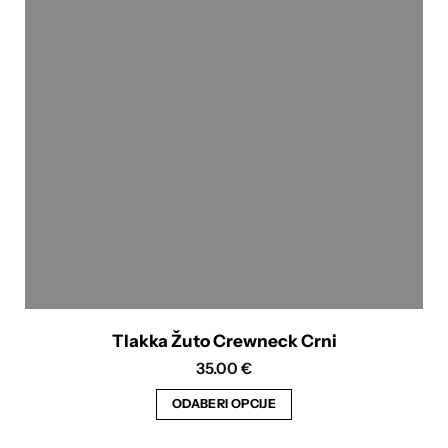
Opcije
se
mogu
odabrati
na
stranici
proizvoda
Tlakka Žuto Crewneck Crni
35.00
€
ODABERI OPCIJE
Ovaj