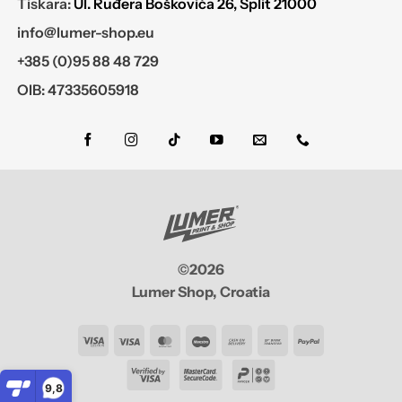
Tiskara:
Ul. Ruđera Boškovića 26, Split 21000
info@lumer-shop.eu
+385 (0)95 88 48 729
OIB: 47335605918
©2026
Lumer Shop, Croatia
Visa
Visa
MasterCard
Maestro
Cash
Bank
PayPal
Electron
On
Transfer
9,8
Delivery