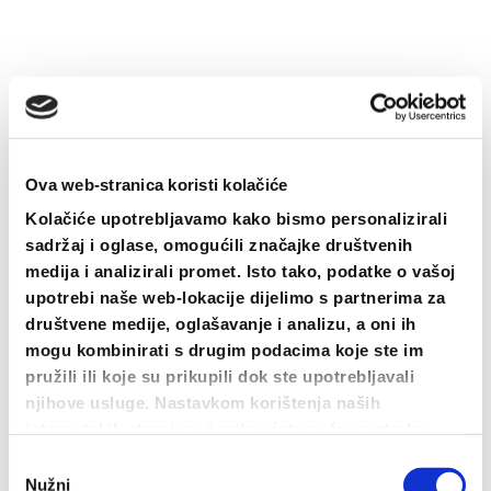
Ova web-stranica koristi kolačiće
Kolačiće upotrebljavamo kako bismo personalizirali
sadržaj i oglase, omogućili značajke društvenih
medija i analizirali promet. Isto tako, podatke o vašoj
upotrebi naše web-lokacije dijelimo s partnerima za
društvene medije, oglašavanje i analizu, a oni ih
mogu kombinirati s drugim podacima koje ste im
pružili ili koje su prikupili dok ste upotrebljavali
njihove usluge. Nastavkom korištenja naših
internetskih stranica vi prihvaćate našu upotrebu
Avet Starog Traktora
kolačića.
Odabir
15.00
€
Nužni
pristanka