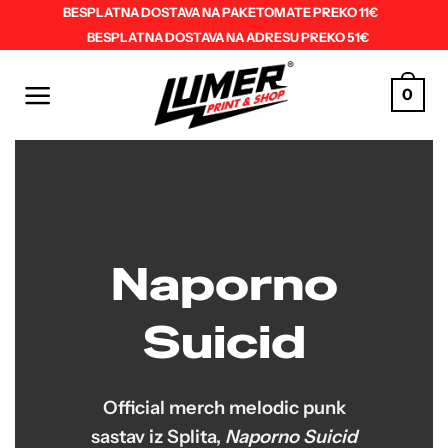
Skip
BESPLATNA DOSTAVA NA PAKETOMATE PREKO 11€
BESPLATNA DOSTAVA NA ADRESU PREKO 51€
to
content
0
Naporno
Suicid
Official merch melodic punk
sastav iz Splita,
Naporno Suicid