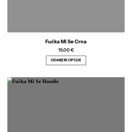
Fućka Mi Se Crna
15.00
€
ODABERI OPCIJE
Ovaj
proizvod
ima
više
varijanti.
Opcije
se
mogu
odabrati