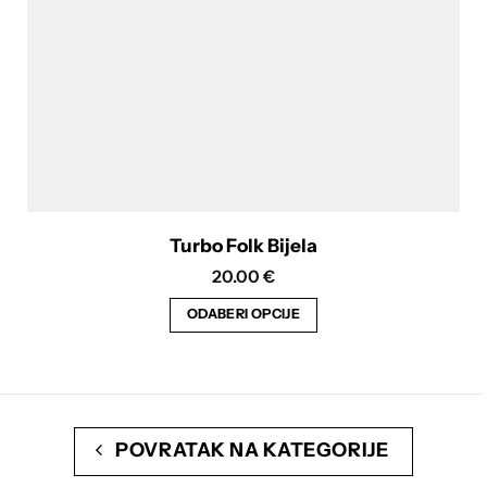
stranici
proizvoda
Turbo Folk Bijela
20.00
€
ODABERI OPCIJE
Ovaj
proizvod
ima
više
POVRATAK NA KATEGORIJE
varijanti.
Opcije