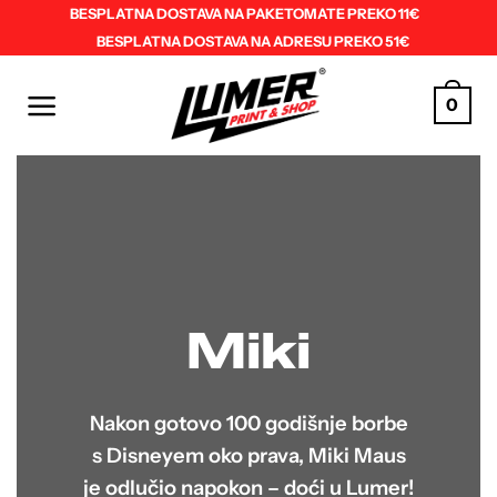
Skip
BESPLATNA DOSTAVA NA PAKETOMATE PREKO 11€
BESPLATNA DOSTAVA NA ADRESU PREKO 51€
to
content
0
Miki
Nakon gotovo 100 godišnje borbe
s Disneyem oko prava, Miki Maus
je odlučio napokon – doći u Lumer!