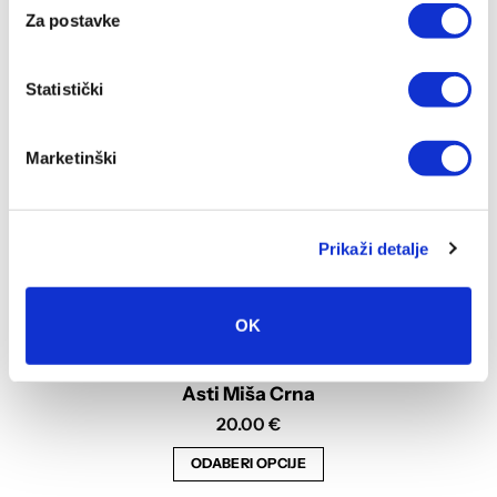
Opcije
Za postavke
se
mogu
Statistički
odabrati
na
stranici
Marketinški
proizvoda
Prikaži detalje
OK
Asti Miša Crna
20.00
€
ODABERI OPCIJE
Ovaj