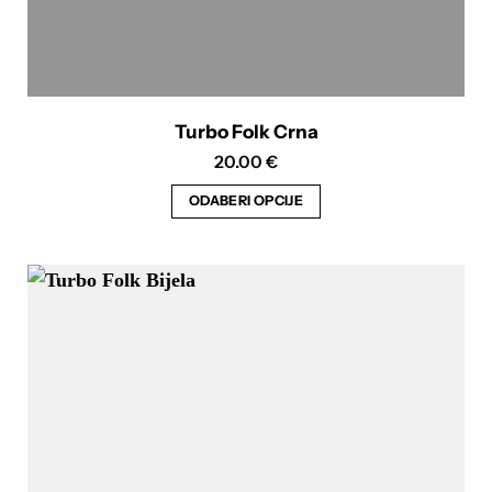
Turbo Folk Crna
20.00
€
ODABERI OPCIJE
Ovaj
proizvod
ima
više
varijanti.
Opcije
se
mogu
odabrati
na