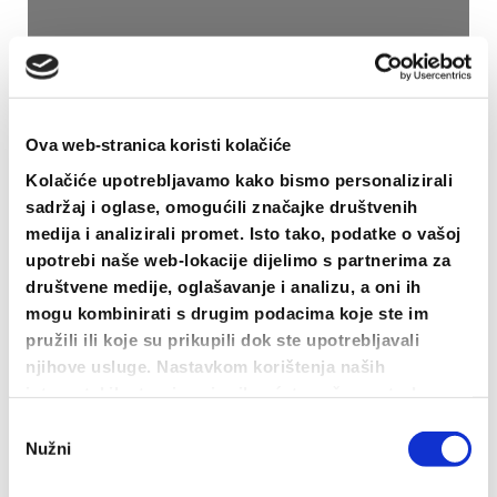
na
stranici
proizvoda
Ova web-stranica koristi kolačiće
Kolačiće upotrebljavamo kako bismo personalizirali
sadržaj i oglase, omogućili značajke društvenih
medija i analizirali promet. Isto tako, podatke o vašoj
upotrebi naše web-lokacije dijelimo s partnerima za
Fućka Mi Se Hoodie
društvene medije, oglašavanje i analizu, a oni ih
40.00
€
mogu kombinirati s drugim podacima koje ste im
pružili ili koje su prikupili dok ste upotrebljavali
ODABERI OPCIJE
njihove usluge. Nastavkom korištenja naših
Ovaj
internetskih stranica vi prihvaćate našu upotrebu
proizvod
kolačića.
Odabir
ima
Nužni
pristanka
više
varijanti.