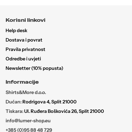
se
mogu
Korisni linkovi
odabrati
na
Help desk
stranici
Dostava i povrat
proizvoda
Pravila privatnost
Odredbe i uvjeti
Newsletter (10% popusta)
Informacije
Shirts&More d.o.o.
Dućan:
Rodrigova 4, Split 21000
Tiskara:
Ul. Ruđera Boškovića 26, Split 21000
info@lumer-shop.eu
+385 (0)95 88 48 729