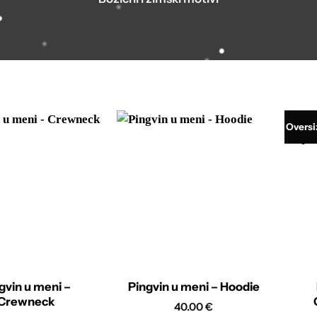
Oversi
gvin u meni –
Pingvin u meni – Hoodie
Crewneck
40.00
€