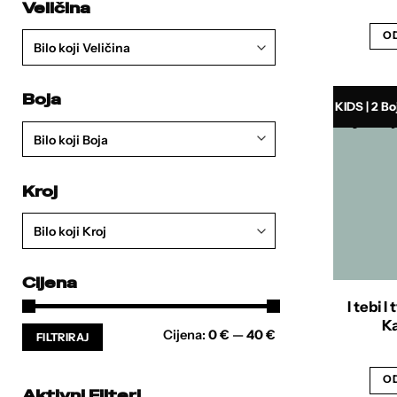
Veličina
OD
Bilo koji Veličina
Boja
KIDS | 2 Bo
Bilo koji Boja
Kroj
Bilo koji Kroj
Cijena
I tebi 
Ka
Min
Maks
Cijena:
0 €
—
40 €
FILTRIRAJ
cijena
cijena
OD
Aktivni Filteri