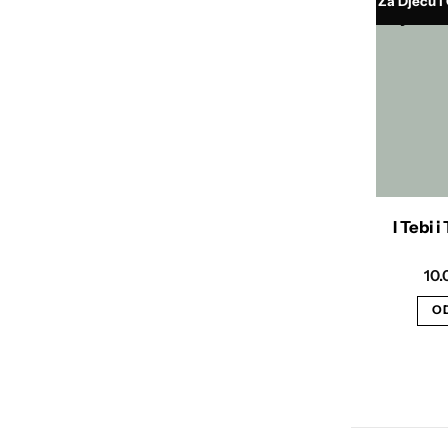
Za Djecu i
I Tebi 
10
OD