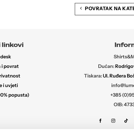
Opcije
Opcije
POVRATAK NA KAT
se
se
mogu
mogu
odabrati
odabrati
na
na
stranici
stranici
 linkovi
Infor
proizvoda
proizvoda
 desk
Shirts&Mo
i povrat
Dućan:
Rodrigov
rivatnost
Tiskara:
Ul. Ruđera Bo
i uvjeti
info@lume
10% popusta)
+385 (0)95
OIB: 473