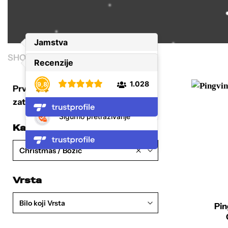
SHOP
/
CHRISTMAS / BOŽIĆ
Prvo izaberi željenu kategoriju, a
zatim filtriraj i sortiraj proizvode.
Kategorija
×
Christmas / Božić
Vrsta
Bilo koji Vrsta
Pin