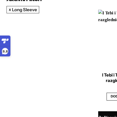
Long Sleeve
9,8
I Tebi 
razgl
DOD