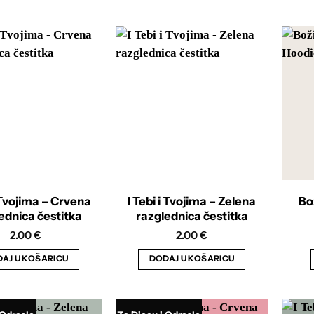
Ovaj
proizvod
ima
više
varijanti.
Opcije
se
mogu
odabrati
na
stranici
proizvoda
i Tvojima – Crvena
I Tebi i Tvojima – Zelena
Bo
ednica čestitka
razglednica čestitka
2.00
€
2.00
€
AJ U KOŠARICU
DODAJ U KOŠARICU