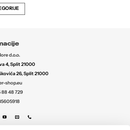
Opcije
Opcije
EGORIJE
se
se
mogu
mogu
odabrati
odabrati
na
na
stranici
stranici
macije
proizvoda
proizvoda
re d.o.o.
a 4, Split 21000
škovića 26, Split 21000
r-shop.eu
 88 48 729
35605918