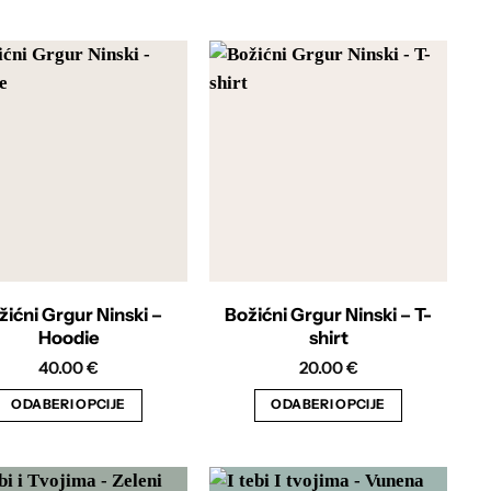
žićni Grgur Ninski –
Božićni Grgur Ninski – T-
Hoodie
shirt
40.00
€
20.00
€
ODABERI OPCIJE
ODABERI OPCIJE
Ovaj
Ovaj
proizvod
proizvod
ima
ima