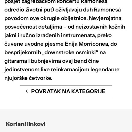
posjet zagrebačkom koncertu Ramonesa
odredio životni put) oživljavaju duh Ramonesa
povodom ove okrugle obljetnice. Nevjerojatna
posvećenost detaljima – od neizostavnih kožnih
jakni i ručno izrađenih instrumenata, preko
čuvene uvodne pjesme Enija Morriconea, do
besprijekornih „downstroke osminki“ na
gitarama i bubnjevima ovaj bend čine
jedinstvenom live reinkarnacijom legendarne
njujorške četvorke.
POVRATAK NA KATEGORIJE
Korisni linkovi