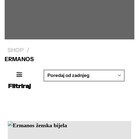
SHOP
/
ERMANOS
Filtriraj