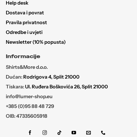
Help desk
Dostava i povrat
Pravila privatnost
Odredbe i uvjeti
Newsletter (10% popusta)
Informacije
Shirts&More d.o.o.
Dućan:
Rodrigova 4, Split 21000
Tiskara:
Ul. Ruđera Boškovića 26, Split 21000
info@lumer-shop.eu
+385 (0)95 88 48 729
OIB: 47335605918