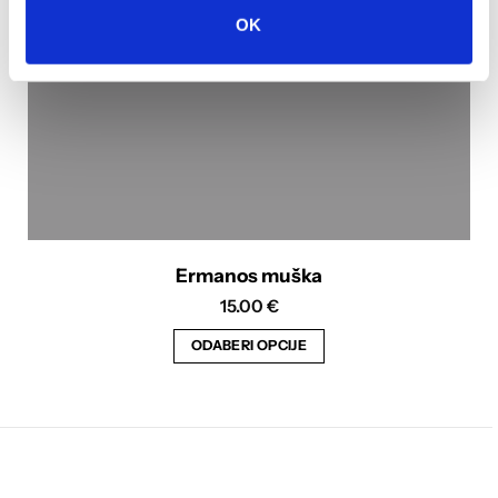
na
OK
stranici
proizvoda
Ermanos muška
15.00
€
ODABERI OPCIJE
Ovaj
proizvod
ima
više
varijanti.