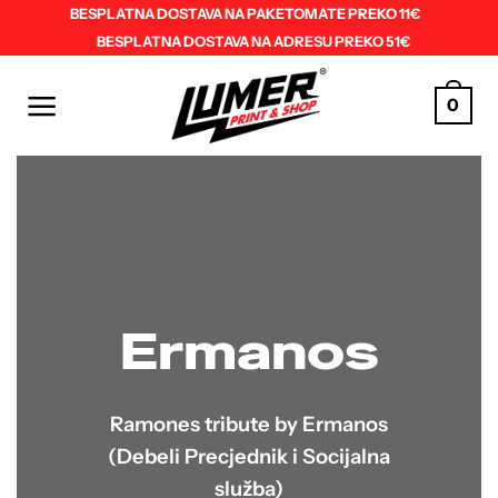
Skip
BESPLATNA DOSTAVA NA PAKETOMATE PREKO 11€
BESPLATNA DOSTAVA NA ADRESU PREKO 51€
to
content
0
Ermanos
Ramones tribute by Ermanos
(Debeli Precjednik i Socijalna
služba)