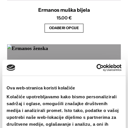
Ermanos muška bijela
15.00
€
ODABERI OPCIJE
Ovaj
proizvod
ima
više
varijanti.
Opcije
se
mogu
Ova web-stranica koristi kolačiće
odabrati
Kolačiće upotrebljavamo kako bismo personalizirali
na
sadržaj i oglase, omogućili značajke društvenih
stranici
medija i analizirali promet. Isto tako, podatke o vašoj
proizvoda
upotrebi naše web-lokacije dijelimo s partnerima za
društvene medije, oglašavanje i analizu, a oni ih