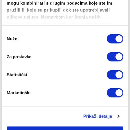
mogu kombinirati s drugim podacima koje ste im
pružili ili koje su prikupili dok ste upotrebljavali
njihove usluge. Nastavkom korištenja naših
internetskih stranica vi prihvaćate našu upotrebu
kolačića.
Odabir
Nužni
pristanka
Ermanos ženska
15.00
€
Za postavke
ODABERI OPCIJE
Ovaj
proizvod
Statistički
ima
više
Marketinški
varijanti.
Opcije
se
Prikaži detalje
mogu
odabrati