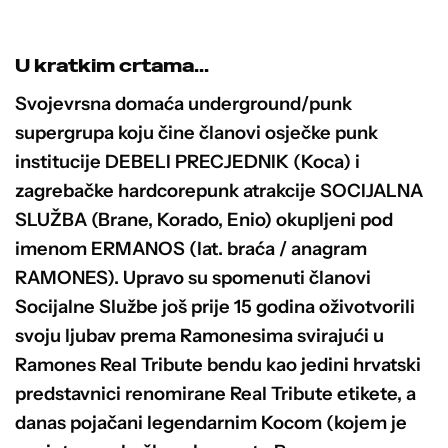
Opcije
se
U kratkim crtama...
mogu
odabrati
Svojevrsna domaća underground/punk
na
supergrupa koju čine članovi osječke punk
stranici
institucije DEBELI PRECJEDNIK (Koca) i
proizvoda
zagrebačke hardcorepunk atrakcije SOCIJALNA
SLUŽBA (Brane, Korado, Enio) okupljeni pod
imenom ERMANOS (lat. braća / anagram
RAMONES). Upravo su spomenuti članovi
Socijalne Službe još prije 15 godina oživotvorili
svoju ljubav prema Ramonesima svirajući u
Ramones Real Tribute bendu kao jedini hrvatski
predstavnici renomirane Real Tribute etikete, a
danas pojačani legendarnim Kocom (kojem je