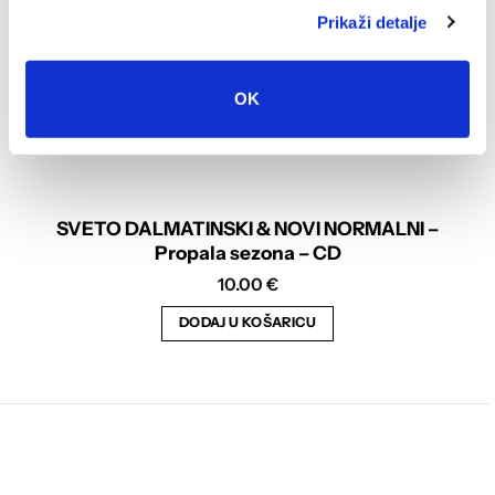
proizvoda
Prikaži detalje
OK
SVETO DALMATINSKI & NOVI NORMALNI –
Propala sezona – CD
10.00
€
DODAJ U KOŠARICU