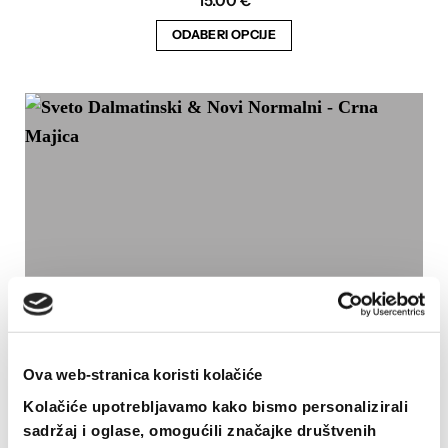
15.00
€
ODABERI OPCIJE
Ovaj
proizvod
ima
više
varijanti.
Opcije
se
mogu
odabrati
na
stranici
proizvoda
Ova web-stranica koristi kolačiće
Kolačiće upotrebljavamo kako bismo personalizirali
sadržaj i oglase, omogućili značajke društvenih