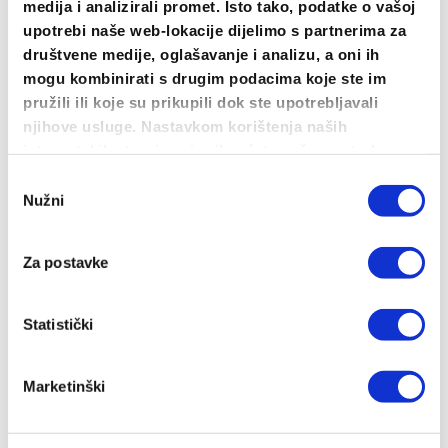
medija i analizirali promet. Isto tako, podatke o vašoj
upotrebi naše web-lokacije dijelimo s partnerima za
društvene medije, oglašavanje i analizu, a oni ih
Sveto Dalmatinski & Novi Normalni – Crna
mogu kombinirati s drugim podacima koje ste im
Majica
pružili ili koje su prikupili dok ste upotrebljavali
njihove usluge. Nastavkom korištenja naših
15.00
€
internetskih stranica vi prihvaćate našu upotrebu
ODABERI OPCIJE
kolačića.
Odabir
Ovaj
Nužni
pristanka
proizvod
ima
Za postavke
više
varijanti.
Opcije
Statistički
se
mogu
Marketinški
odabrati
na
stranici