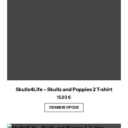
mogu
odabrati
na
stranici
proizvoda
Skullz4Life – Skulls and Poppies 2 T-shirt
15.93
€
ODABERI OPCIJE
Ovaj
proizvod