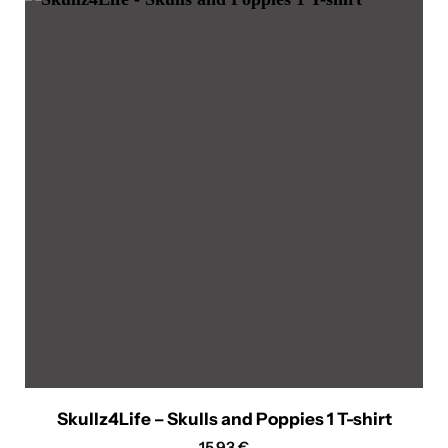
ima
više
varijanti.
Opcije
se
mogu
odabrati
na
stranici
proizvoda
Skullz4Life – Skulls and Poppies 1 T-shirt
15.93
€