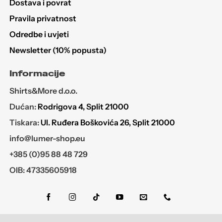
Dostava i povrat
Pravila privatnost
Odredbe i uvjeti
Newsletter (10% popusta)
Informacije
Shirts&More d.o.o.
Dućan:
Rodrigova 4, Split 21000
Tiskara:
Ul. Ruđera Boškovića 26, Split 21000
info@lumer-shop.eu
+385 (0)95 88 48 729
OIB: 47335605918