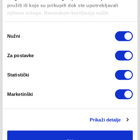
mogu
pružili ili koje su prikupili dok ste upotrebljavali
odabrati
njihove usluge. Nastavkom korištenja naših
na
internetskih stranica vi prihvaćate našu upotrebu
stranici
kolačića.
Odabir
proizvoda
Nužni
pristanka
Za postavke
Statistički
Skullz4Life – Skulls and Poppies black and
Marketinški
white T-shirt
15.93
€
ODABERI OPCIJE
Prikaži detalje
Ovaj
proizvod