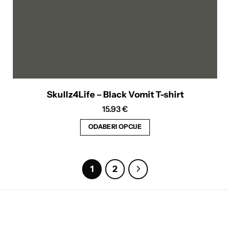
Skullz4Life – Black Vomit T-shirt
15.93
€
ODABERI OPCIJE
Ovaj
proizvod
ima
1
2
više
varijanti.
Opcije
se