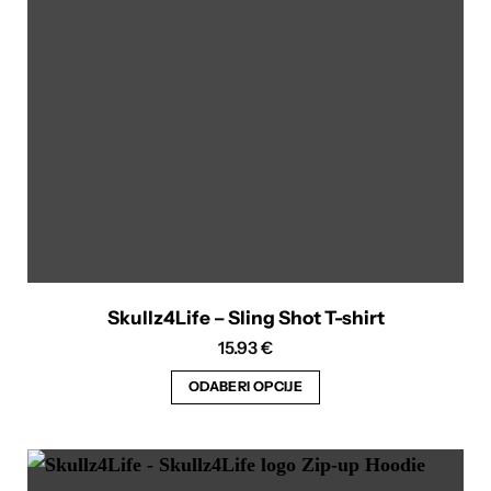
mogu
odabrati
na
stranici
proizvoda
Skullz4Life – Sling Shot T-shirt
15.93
€
ODABERI OPCIJE
Ovaj
proizvod
ima