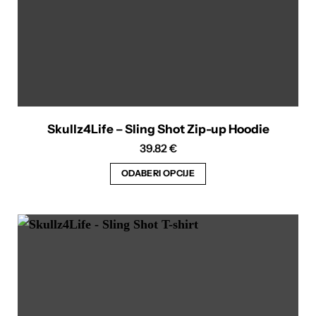
Skullz4Life – Sling Shot Zip-up Hoodie
39.82
€
ODABERI OPCIJE
Ovaj
proizvod
ima
više
varijanti.
Opcije
se