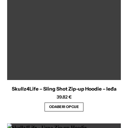
Skullz4Life – Sling Shot Zip-up Hoodie – leđa
39.82
€
ODABERI OPCIJE
Ovaj
proizvod