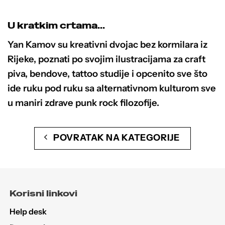
mogu
odabrati
U kratkim crtama...
na
stranici
Yan Kamov su kreativni dvojac bez kormilara iz
proizvoda
Rijeke, poznati po svojim ilustracijama za craft
piva, bendove, tattoo studije i opcenito sve što
ide ruku pod ruku sa alternativnom kulturom sve
u maniri zdrave punk rock filozofije.
POVRATAK NA KATEGORIJE
Korisni linkovi
Help desk