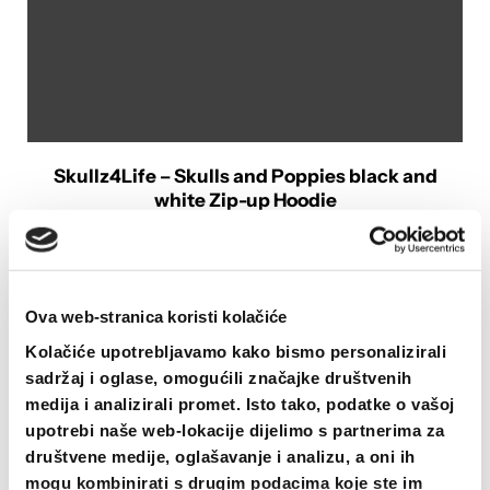
Skullz4Life – Skulls and Poppies black and
white Zip-up Hoodie
39.82
€
ODABERI OPCIJE
Ovaj
Ova web-stranica koristi kolačiće
proizvod
Kolačiće upotrebljavamo kako bismo personalizirali
ima
sadržaj i oglase, omogućili značajke društvenih
više
medija i analizirali promet. Isto tako, podatke o vašoj
varijanti.
upotrebi naše web-lokacije dijelimo s partnerima za
Opcije
društvene medije, oglašavanje i analizu, a oni ih
se
mogu kombinirati s drugim podacima koje ste im