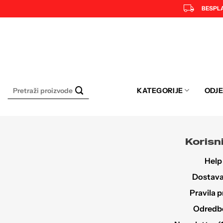
Skip
local_shipping
BESPL
to
content
Pretraži:
KATEGORIJE
ODJ
Korisni
Help
Dostava 
Pravila p
Odredbe 