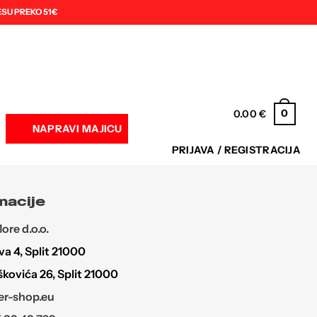
SU PREKO 51€
0
0.00
€
NAPRAVI MAJICU
PRIJAVA / REGISTRACIJA
macije
re d.o.o.
a 4, Split 21000
škovića 26, Split 21000
r-shop.eu