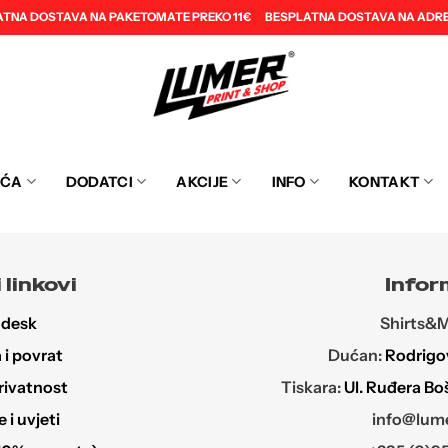
ATNA DOSTAVA NA PAKETOMATE PREKO 11€
BESPLATNA DOSTAVA NA ADRE
EĆA
DODATCI
AKCIJE
INFO
KONTAKT
 linkovi
Infor
 desk
Shirts&Mo
i povrat
Dućan:
Rodrigov
rivatnost
Tiskara:
Ul. Ruđera Bo
i uvjeti
info@lume