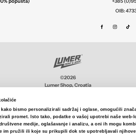
10% popusta)
+385 (0)95
OIB: 473
©2026
Lumer Shop, Croatia
kolačiće
Visa
Visa
MasterCard
Maestro
Cash
Bank
PayP
Electron
On
Transfer
kako bismo personalizirali sadržaj i oglase, omogućili znač
Delivery
zirali promet. Isto tako, podatke o vašoj upotrebi naše web-l
društvene medije, oglašavanje i analizu, a oni ih mogu kombi
im pružili ili koje su prikupili dok ste upotrebljavali njihov