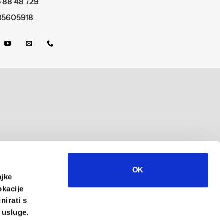
 88 48 729
35605918
al
OK
ajke
okacije
nirati s
e usluge.