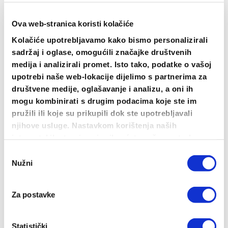
Ova web-stranica koristi kolačiće
Kolačiće upotrebljavamo kako bismo personalizirali
sadržaj i oglase, omogućili značajke društvenih
medija i analizirali promet. Isto tako, podatke o vašoj
upotrebi naše web-lokacije dijelimo s partnerima za
društvene medije, oglašavanje i analizu, a oni ih
mogu kombinirati s drugim podacima koje ste im
pružili ili koje su prikupili dok ste upotrebljavali
Hoodice
njihove usluge. Nastavkom korištenja naših
internetskih stranica vi prihvaćate našu upotrebu
kolačića.
Pogledaj
Odabir
Nužni
pristanka
Za postavke
Statistički