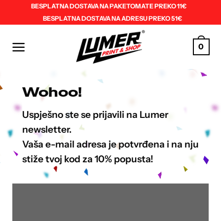
Skip
BESPLATNA DOSTAVA NA PAKETOMATE PREKO 11€
BESPLATNA DOSTAVA NA ADRESU PREKO 51€
to
content
0
Wohoo!
Uspješno ste se prijavili na Lumer
newsletter.
Vaša e-mail adresa je potvrđena i na nju
stiže tvoj kod za 10% popusta!