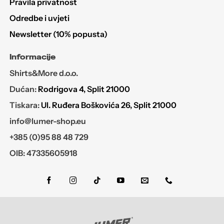
Pravila privatnost
Odredbe i uvjeti
Newsletter (10% popusta)
Informacije
Shirts&More d.o.o.
Dućan:
Rodrigova 4, Split 21000
Tiskara:
Ul. Ruđera Boškovića 26, Split 21000
info@lumer-shop.eu
+385 (0)95 88 48 729
OIB: 47335605918