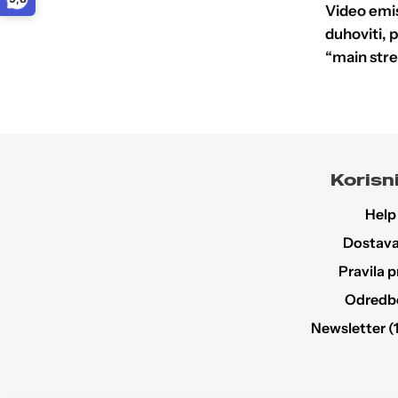
Opcije
Video emis
se
duhoviti, 
mogu
“main stre
odabrati
na
stranici
proizvoda
Korisni
Help
Dostava 
Pravila p
Odredbe 
Newsletter (