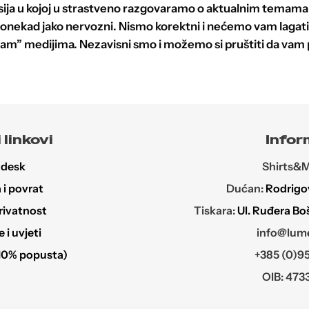
Opcije
ija u kojoj u strastveno razgovaramo o aktualnim temama i
se
ponekad jako nervozni. Nismo korektni i nećemo vam lagati.
mogu
am” medijima. Nezavisni smo i možemo si pruštiti da vam p
odabrati
na
stranici
proizvoda
 linkovi
Infor
 desk
Shirts&Mo
i povrat
Dućan:
Rodrigov
rivatnost
Tiskara:
Ul. Ruđera Bo
i uvjeti
info@lume
10% popusta)
+385 (0)95
OIB: 473