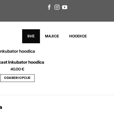
SVE
MAJICE
HOODICE
ast Inkubator hoodica
40.00
€
ODABERI OPCIJE
Ovaj
proizvod
ima
više
a
varijanti.