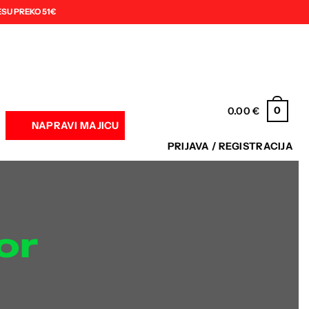
SU PREKO 51€
0
0.00
€
NAPRAVI MAJICU
PRIJAVA / REGISTRACIJA
or