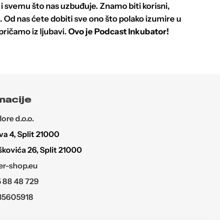
 svemu što nas uzbuđuje. Znamo biti korisni,
 Od nas ćete dobiti sve ono što polako izumire u
ričamo iz ljubavi.
Ovo je Podcast Inkubator!
macije
re d.o.o.
a 4, Split 21000
škovića 26, Split 21000
r-shop.eu
 88 48 729
35605918