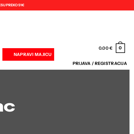
SU PREKO 51€
0
0.00
€
NAPRAVI MAJICU
PRIJAVA / REGISTRACIJA
ac