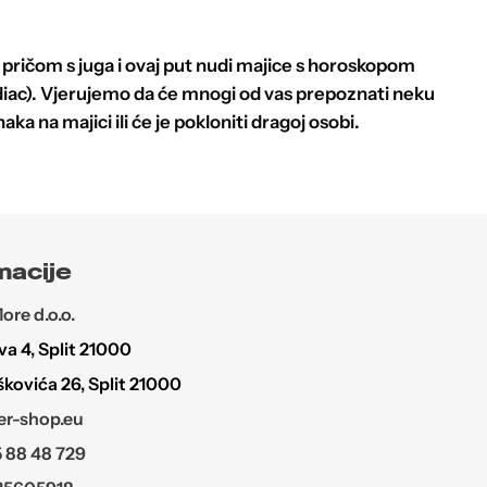
 pričom s juga i ovaj put nudi majice s horoskopom
diac). Vjerujemo da će mnogi od vas prepoznati neku
a na majici ili će je pokloniti dragoj osobi.
macije
re d.o.o.
a 4, Split 21000
škovića 26, Split 21000
r-shop.eu
 88 48 729