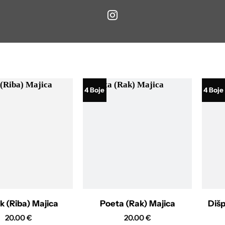
4 Boje
4 Boje
ik (Riba) Majica
Poeta (Rak) Majica
Dišp
20.00
€
20.00
€