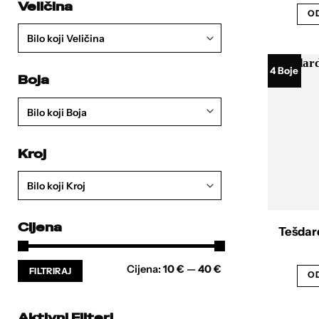
Veličina
OD
Bilo koji Veličina
4 Boje
Boja
Bilo koji Boja
Kroj
Bilo koji Kroj
Cijena
Tešdard
Min
Maks
Cijena:
10 €
—
40 €
FILTRIRAJ
cijena
cijena
OD
Aktivni Filteri