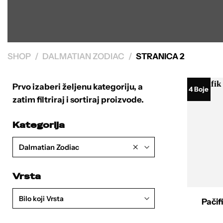
SHOP
/
DALMATIAN ZODIAC
/
STRANICA 2
Prvo izaberi željenu kategoriju, a
4 Boje
zatim filtriraj i sortiraj proizvode.
Kategorija
×
Dalmatian Zodiac
Vrsta
Bilo koji Vrsta
Pačif