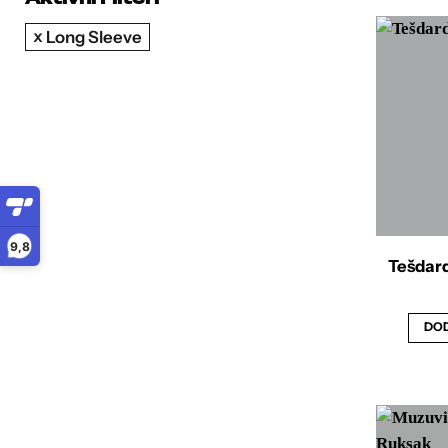
Long Sleeve
9,8
Tešdard
DOD