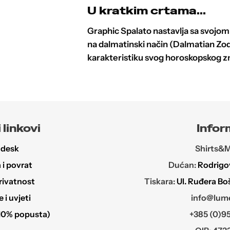
U kratkim crtama...
Graphic Spalato nastavlja sa svojom
na dalmatinski način (Dalmatian Zo
karakteristiku svog horoskopskog znak
 linkovi
Infor
 desk
Shirts&Mo
i povrat
Dućan:
Rodrigov
rivatnost
Tiskara:
Ul. Ruđera Bo
i uvjeti
info@lume
10% popusta)
+385 (0)95