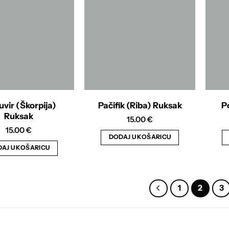
vir (Škorpija)
Pačifik (Riba) Ruksak
P
Ruksak
15.00
€
15.00
€
DODAJ U KOŠARICU
AJ U KOŠARICU
1
2
3