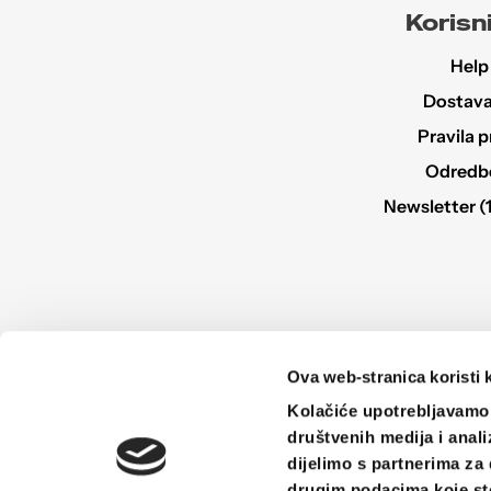
Korisni
Help
Dostava 
Pravila p
Odredbe 
Newsletter (
Ova web-stranica koristi 
Kolačiće upotrebljavamo 
društvenih medija i anali
dijelimo s partnerima za 
drugim podacima koje ste 