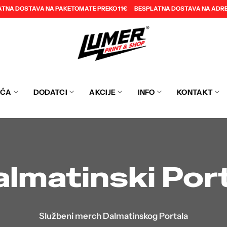
ATNA DOSTAVA NA PAKETOMATE PREKO 11€
BESPLATNA DOSTAVA NA ADRE
EĆA
DODATCI
AKCIJE
INFO
KONTAKT
lmatinski Por
Službeni merch Dalmatinskog Portala