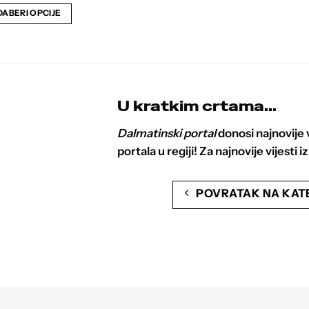
ABERI OPCIJE
Ovaj
proizvod
ima
više
varijanti.
U kratkim crtama...
Opcije
se
Dalmatinski portal
donosi najnovije v
mogu
portala u regiji! Za najnovije vijesti 
odabrati
na
POVRATAK NA KAT
stranici
proizvoda