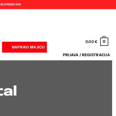
SU PREKO 51€
0
0.00
€
NAPRAVI MAJICU
PRIJAVA / REGISTRACIJA
tal