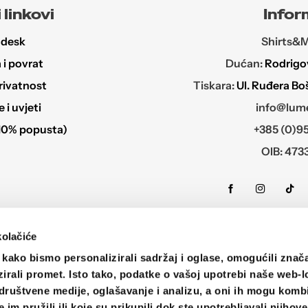
 linkovi
Infor
 desk
Shirts&Mo
i povrat
Dućan:
Rodrigov
rivatnost
Tiskara:
Ul. Ruđera Bo
i uvjeti
info@lume
10% popusta)
+385 (0)95
OIB: 473
kolačiće
kako bismo personalizirali sadržaj i oglase, omogućili znač
zirali promet. Isto tako, podatke o vašoj upotrebi naše web-l
društvene medije, oglašavanje i analizu, a oni ih mogu kombi
©2026
im pružili ili koje su prikupili dok ste upotrebljavali njihov