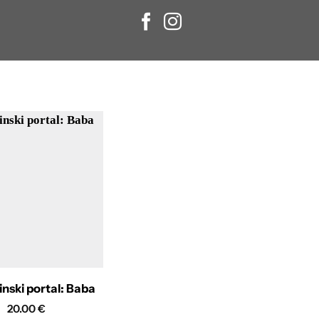
nski portal: Baba
20.00
€