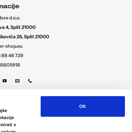
macije
re d.o.o.
a 4, Split 21000
škovića 26, Split 21000
r-shop.eu
 88 48 729
35605918
OK
ajke
okacije
nirati s
e usluge.