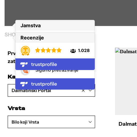
SHOP
/
DALMATINSKI PORTAL
Prvo izaberi željenu kategoriju, a
zatim filtriraj i sortiraj proizvode.
Kategorija
×
Dalmatinski Portal
Vrsta
Bilo koji Vrsta
Dalmati