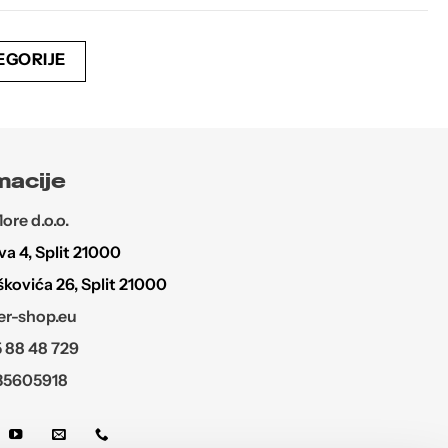
EGORIJE
macije
re d.o.o.
a 4, Split 21000
škovića 26, Split 21000
r-shop.eu
 88 48 729
35605918