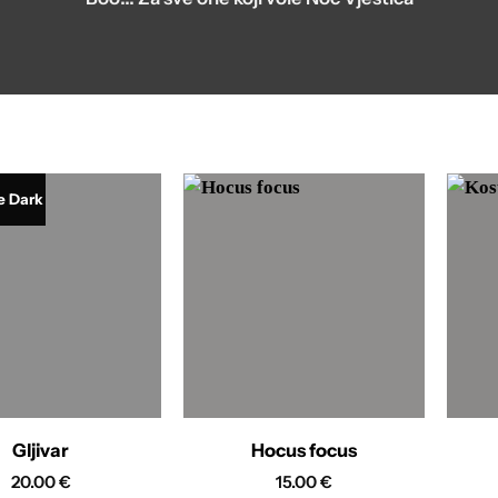
e Dark
Gljivar
Hocus focus
20.00
€
15.00
€