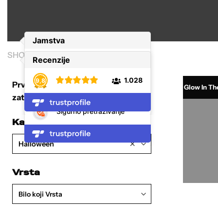
SHOP
/
HALLOWEEN
Prvo izaberi željenu kategoriju, a
Glow In Th
zatim filtriraj i sortiraj proizvode.
Kategorija
×
Halloween
Vrsta
Bilo koji Vrsta