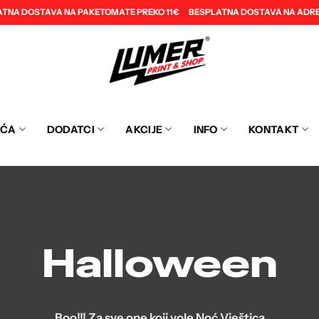
ATNA DOSTAVA NA PAKETOMATE PREKO 11€
BESPLATNA DOSTAVA NA ADRE
EĆA
DODATCI
AKCIJE
INFO
KONTAKT
Halloween
Boo!!! Za sve one koji vole Noć Vještica