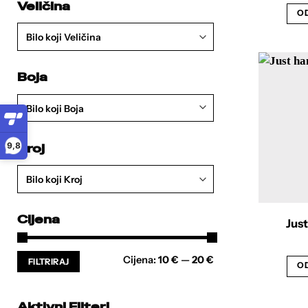
Veličina
OD
Bilo koji Veličina
Boja
Bilo koji Boja
9,8
Kroj
Bilo koji Kroj
Cijena
Just
Min
Maks
Cijena:
10 €
—
20 €
FILTRIRAJ
cijena
cijena
OD
Aktivni Filteri