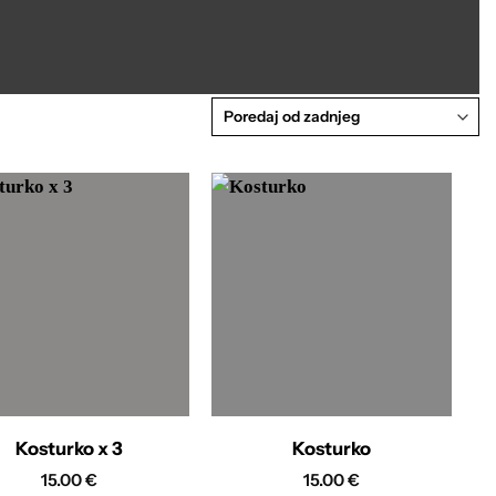
Kosturko x 3
Kosturko
15.00
€
15.00
€