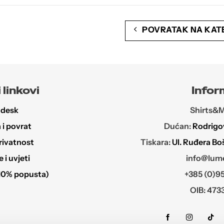
ima
više
POVRATAK NA KAT
varijanti.
Opcije
se
mogu
odabrati
 linkovi
Infor
na
stranici
 desk
Shirts&Mo
proizvoda
i povrat
Dućan:
Rodrigov
rivatnost
Tiskara:
Ul. Ruđera Bo
i uvjeti
info@lume
10% popusta)
+385 (0)95
OIB: 473