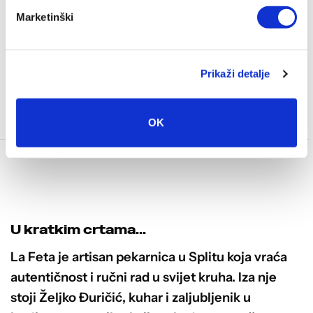
Marketinški
La feta – Crna Majica
20.00
€
Prikaži detalje
ODABERI OPCIJE
Ovaj
OK
proizvod
ima
više
varijanti.
Opcije
se
U kratkim crtama...
mogu
odabrati
La Feta je artisan pekarnica u Splitu koja vraća
na
autentičnost i ručni rad u svijet kruha. Iza nje
stranici
stoji Željko Đuričić, kuhar i zaljubljenik u
proizvoda