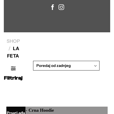
SHOP
/
LA
FETA
Filtriraj
Prsa+Leđa