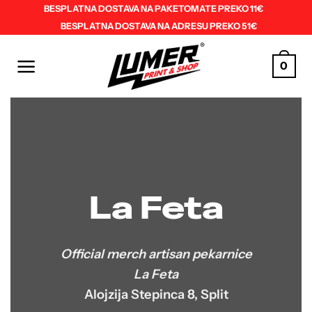
Skip
BESPLATNA DOSTAVA NA PAKETOMATE PREKO 11€
BESPLATNA DOSTAVA NA ADRESU PREKO 51€
to
content
0
La Feta
Official merch artisan pekarnice
La Feta
Alojzija Stepinca 8, Split