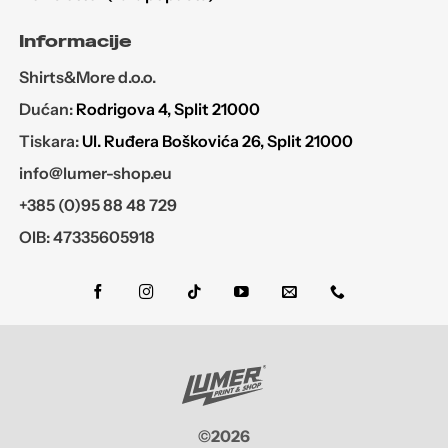
Informacije
Shirts&More d.o.o.
Dućan:
Rodrigova 4, Split 21000
Tiskara:
Ul. Ruđera Boškovića 26, Split 21000
info@lumer-shop.eu
+385 (0)95 88 48 729
OIB: 47335605918
©2026