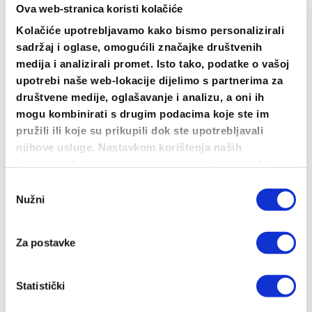
Ova web-stranica koristi kolačiće
ODABERI OPCIJE
Kolačiće upotrebljavamo kako bismo personalizirali
Ovaj
sadržaj i oglase, omogućili značajke društvenih
proizvod
medija i analizirali promet. Isto tako, podatke o vašoj
ima
Prsa+Leđa
upotrebi naše web-lokacije dijelimo s partnerima za
više
društvene medije, oglašavanje i analizu, a oni ih
varijanti.
mogu kombinirati s drugim podacima koje ste im
Opcije
pružili ili koje su prikupili dok ste upotrebljavali
se
njihove usluge. Nastavkom korištenja naših
mogu
internetskih stranica vi prihvaćate našu upotrebu
odabrati
kolačića.
Odabir
na
Nužni
pristanka
stranici
proizvoda
Za postavke
Statistički