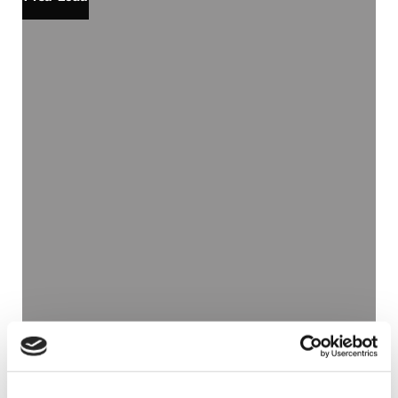
La feta – Crna Hoodie
40.00
€