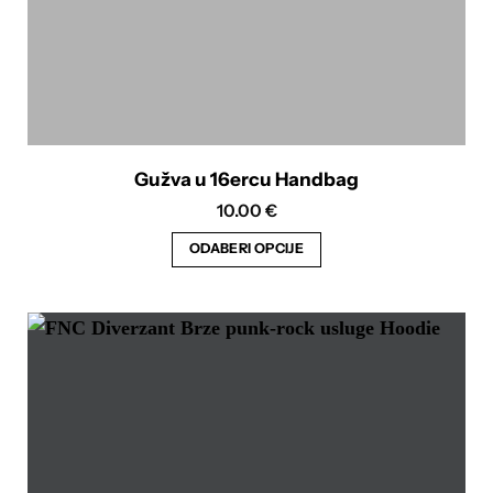
Gužva u 16ercu Handbag
10.00
€
ODABERI OPCIJE
Ovaj
proizvod
ima
više
varijanti.
Opcije
se
mogu