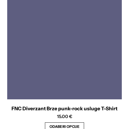
varijanti.
Opcije
se
mogu
odabrati
na
stranici
proizvoda
FNC Diverzant Brze punk-rock usluge T-Shirt
15.00
€
ODABERI OPCIJE