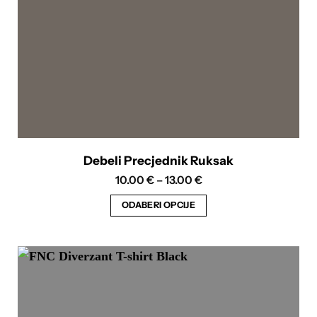
stranici
proizvoda
Debeli Precjednik Ruksak
Raspon
10.00
€
–
13.00
€
cijena:
od
ODABERI OPCIJE
10.00 €
do
Ovaj
13.00 €
proizvod
ima
više
varijanti.
Opcije