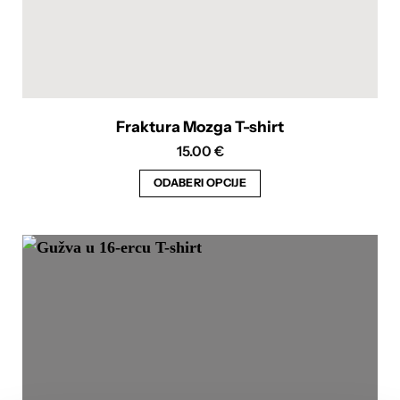
Fraktura Mozga T-shirt
15.00
€
ODABERI OPCIJE
Ovaj
proizvod
ima
više
varijanti.
Opcije
se
mogu
odabrati