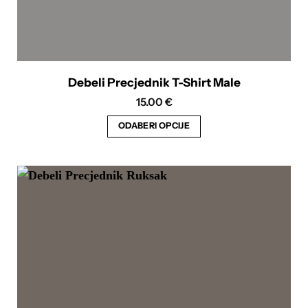
Debeli Precjednik T-Shirt Male
15.00
€
ODABERI OPCIJE
Ovaj
proizvod
ima
više
varijanti.
Opcije
se
mogu
odabrati
na