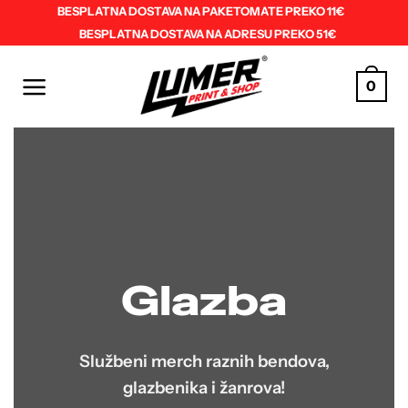
Skip
BESPLATNA DOSTAVA NA PAKETOMATE PREKO 11€
BESPLATNA DOSTAVA NA ADRESU PREKO 51€
to
content
0
Glazba
Službeni merch raznih bendova,
glazbenika i žanrova!