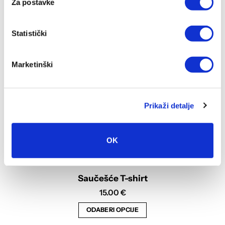
Za postavke
Opcije
se
mogu
Statistički
odabrati
na
Marketinški
stranici
proizvoda
Prikaži detalje
OK
Saučešće T-shirt
15.00
€
ODABERI OPCIJE
Ovaj