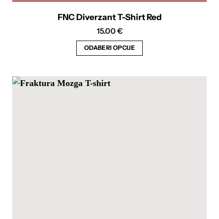
FNC Diverzant T-Shirt Red
15.00
€
ODABERI OPCIJE
Ovaj
proizvod
ima
više
varijanti.
Opcije
se
mogu
odabrati
na
stranici
proizvoda