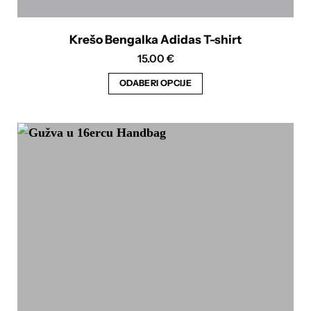
Krešo Bengalka Adidas T-shirt
15.00
€
ODABERI OPCIJE
Ovaj
proizvod
ima
više
varijanti.
Opcije
se
mogu
odabrati
na
stranici
proizvoda