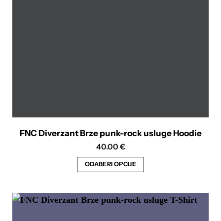
odabrati
na
stranici
proizvoda
FNC Diverzant Brze punk-rock usluge Hoodie
40.00
€
ODABERI OPCIJE
Ovaj
proizvod
ima
više