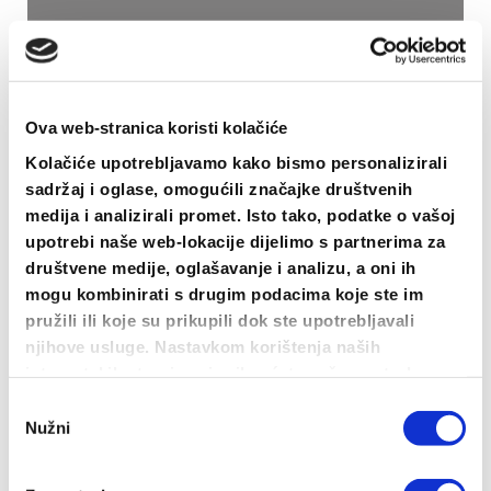
na
stranici
proizvoda
Ova web-stranica koristi kolačiće
Kolačiće upotrebljavamo kako bismo personalizirali
sadržaj i oglase, omogućili značajke društvenih
medija i analizirali promet. Isto tako, podatke o vašoj
upotrebi naše web-lokacije dijelimo s partnerima za
društvene medije, oglašavanje i analizu, a oni ih
Gužva u 16-ercu T-shirt
mogu kombinirati s drugim podacima koje ste im
15.00
€
pružili ili koje su prikupili dok ste upotrebljavali
ODABERI OPCIJE
njihove usluge. Nastavkom korištenja naših
Ovaj
internetskih stranica vi prihvaćate našu upotrebu
proizvod
kolačića.
Odabir
ima
Nužni
pristanka
više
varijanti.