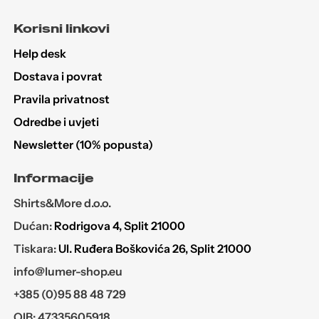
mogu
Korisni linkovi
odabrati
na
Help desk
stranici
Dostava i povrat
proizvoda
Pravila privatnost
Odredbe i uvjeti
Newsletter (10% popusta)
Informacije
Shirts&More d.o.o.
Dućan:
Rodrigova 4, Split 21000
Tiskara:
Ul. Ruđera Boškovića 26, Split 21000
info@lumer-shop.eu
+385 (0)95 88 48 729
OIB: 47335605918