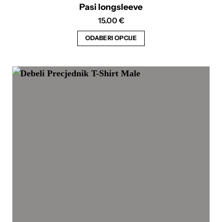
Pasi longsleeve
15.00
€
ODABERI OPCIJE
Ovaj
proizvod
ima
više
varijanti.
Opcije
se
mogu
odabrati
na
stranici
proizvoda