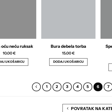
a oću neću ruksak
Bura debela torba
Spe
10.00
€
15.00
€
AJ U KOŠARICU
DODAJ U KOŠARICU
1
2
3
4
5
6
7
POVRATAK NA KAT