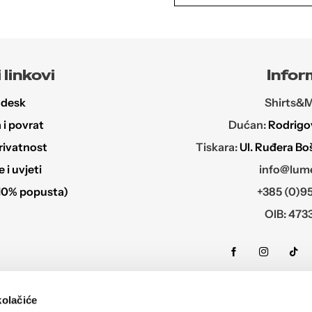
 linkovi
Infor
 desk
Shirts&Mo
i povrat
Dućan:
Rodrigov
rivatnost
Tiskara:
Ul. Ruđera Bo
i uvjeti
info@lume
10% popusta)
+385 (0)95
OIB: 473
kolačiće