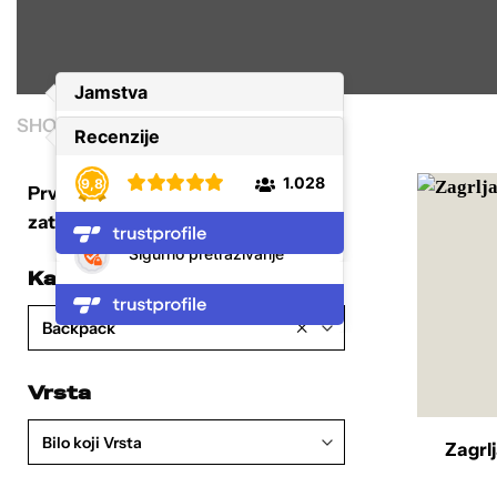
SHOP
/
BACKPACK
/
STRANICA 6
Prvo izaberi željenu kategoriju, a
zatim filtriraj i sortiraj proizvode.
Kategorija
×
Backpack
Vrsta
Bilo koji Vrsta
Zagrlj