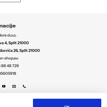
macije
re d.o.o.
a 4, Split 21000
škovića 26, Split 21000
r-shop.eu
 88 48 729
35605918
OK