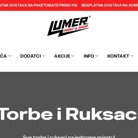
ATNA DOSTAVA NA PAKETOMATE PREKO 11€
BESPLATNA DOSTAVA NA ADRE
EĆA
DODATCI
AKCIJE
INFO
KONTAKT
Torbe i Ruksac
Sve torbe i ruksaci na jednome mjestu!