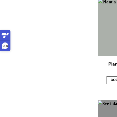
9,8
Plan
DOD