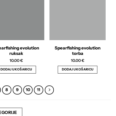
arfishing evolution
Spearfishing evolution
ruksak
torba
10.00
€
10.00
€
DODAJ U KOŠARICU
DODAJ U KOŠARICU
8
9
10
11
EGORIJE