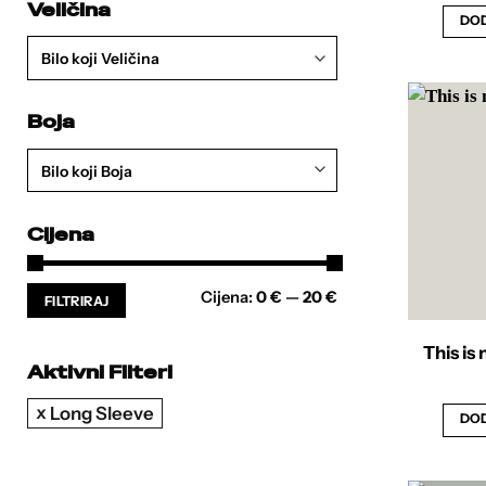
Veličina
DOD
Bilo koji Veličina
Boja
Bilo koji Boja
Cijena
Min
Maks
Cijena:
0 €
—
20 €
FILTRIRAJ
cijena
cijena
This is
Aktivni Filteri
Long Sleeve
DOD