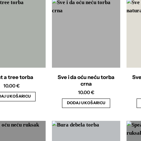
t a tree torba
Sve i da oću neću torba
Sve
crna
10.00
€
10.00
€
AJ U KOŠARICU
DODAJ U KOŠARICU