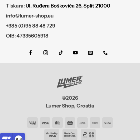
Tiskara:
Ul. Ruđera Boškovića 26, Split 21000
info@lumer-shop.eu
+385 (0)95 88 48 729
OIB: 47335605918
©2026
Lumer Shop, Croatia
Visa
Visa
MasterCard
Maestro
Cash
Bank
PayPal
Electron
On
Transfer
9,8