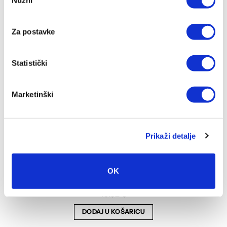
Nužni
pristanka
Za postavke
Statistički
Marketinški
Prikaži detalje
OK
Konan- organic (ST Nomad)
10.62
€
DODAJ U KOŠARICU