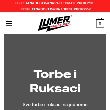
Skip
BESPLATNA DOSTAVA NA PAKETOMATE PREKO 11€
BESPLATNA DOSTAVA NA ADRESU PREKO 51€
to
content
0
Torbe i
Ruksaci
Sve torbe i ruksaci na jednome