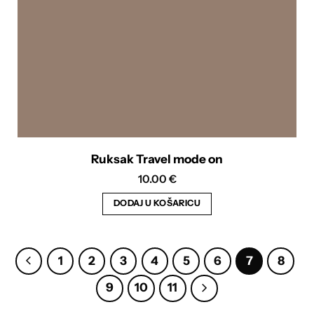
Ruksak Travel mode on
10.00
€
DODAJ U KOŠARICU
1
2
3
4
5
6
7
8
9
10
11