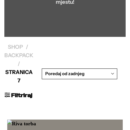
mjestu!
SHOP
/
BACKPACK
/
STRANICA
7
Filtriraj