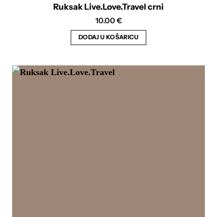
Ruksak Live.Love.Travel crni
10.00
€
DODAJ U KOŠARICU