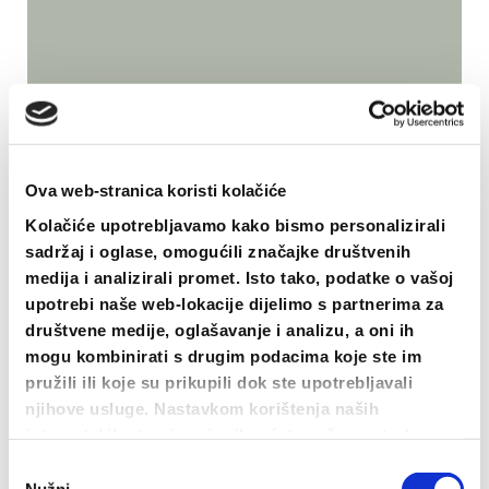
Ova web-stranica koristi kolačiće
Kolačiće upotrebljavamo kako bismo personalizirali
sadržaj i oglase, omogućili značajke društvenih
Uhmelj torba
medija i analizirali promet. Isto tako, podatke o vašoj
10.00
€
upotrebi naše web-lokacije dijelimo s partnerima za
društvene medije, oglašavanje i analizu, a oni ih
DODAJ U KOŠARICU
mogu kombinirati s drugim podacima koje ste im
pružili ili koje su prikupili dok ste upotrebljavali
njihove usluge. Nastavkom korištenja naših
internetskih stranica vi prihvaćate našu upotrebu
kolačića.
Odabir