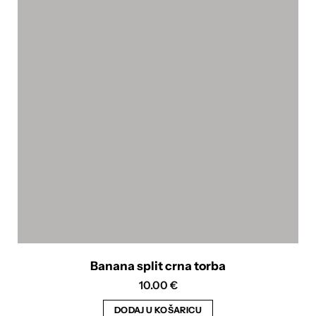
Banana split crna torba
10.00
€
DODAJ U KOŠARICU