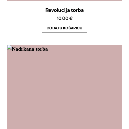
Revolucija torba
10.00
€
DODAJ U KOŠARICU