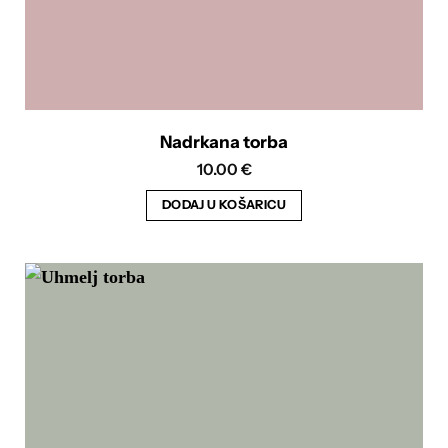
Nadrkana torba
10.00
€
DODAJ U KOŠARICU