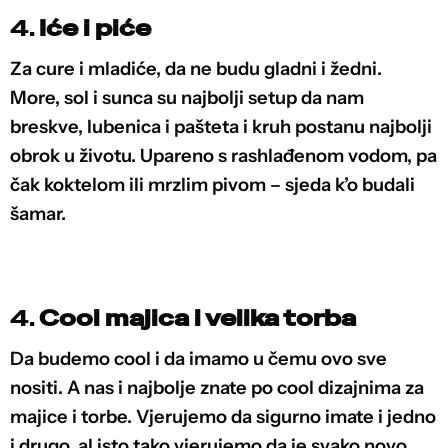
4.
Iće i piće
Za cure i mladiće, da ne budu gladni i žedni.
More, sol i sunca su najbolji setup da nam
breskve, lubenica i pašteta i kruh postanu najbolji
obrok u životu. Upareno s rashlađenom vodom, pa
čak koktelom ili mrzlim pivom – sjeda k’o budali
šamar.
4.
Cool majica i velika torba
Da budemo cool i da imamo u čemu ovo sve
nositi. A nas i najbolje znate po cool dizajnima za
majice i torbe. Vjerujemo da sigurno imate i jedno
i drugo, al isto tako vjerujemo da je svako novo