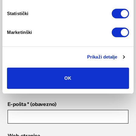
Obavezna polja su označena sa
* (obavezno)
Statistički
Komentar
* (obavezno)
Marketinški
Prikaži detalje
Ime
* (obavezno)
OK
E-pošta
* (obavezno)
Web-stranica