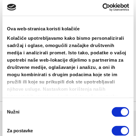
važnosti da je to, nažalost, gotovo nemoguće.
Barem ih gurnite negdje u torbu i koristite ih
isključivo za pozive. Fotografije pak hvatajte na
Ova web-stranica koristi kolačiće
aparatima ili polaroidima koji su danas izuzetno
Kolačiće upotrebljavamo kako bismo personalizirali
pristupačni, popularni i ne udaljavaju vas od
sadržaj i oglase, omogućili značajke društvenih
stvarnosti.
medija i analizirali promet. Isto tako, podatke o vašoj
upotrebi naše web-lokacije dijelimo s partnerima za
Nešto smo zaboravili? Piši nam ono što je tebi
društvene medije, oglašavanje i analizu, a oni ih
mogu kombinirati s drugim podacima koje ste im
neizostavno za na more!
pružili ili koje su prikupili dok ste upotrebljavali
njihove usluge. Nastavkom korištenja naših
internetskih stranica vi prihvaćate našu upotrebu
kolačića.
Odabir
Nužni
pristanka
Odgovori
Za postavke
Vaša adresa e-pošte neće biti objavljena.