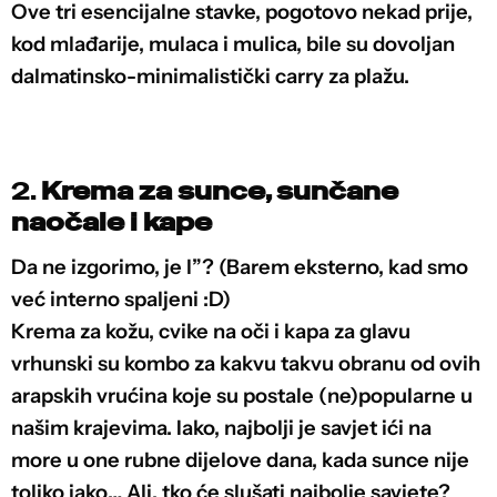
Ove tri esencijalne stavke, pogotovo nekad prije,
kod mlađarije, mulaca i mulica, bile su dovoljan
dalmatinsko-minimalistički carry za plažu.
2.
Krema za sunce, sunčane
naočale i kape
Da ne izgorimo, je l”? (Barem eksterno, kad smo
već interno spaljeni :D)
Krema za kožu, cvike na oči i kapa za glavu
vrhunski su kombo za kakvu takvu obranu od ovih
arapskih vrućina koje su postale (ne)popularne u
našim krajevima. Iako, najbolji je savjet ići na
more u one rubne dijelove dana, kada sunce nije
toliko jako… Ali, tko će slušati najbolje savjete?