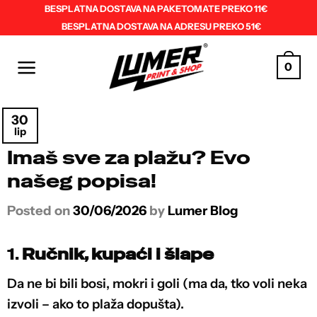
Skip
BESPLATNA DOSTAVA NA PAKETOMATE PREKO 11€
BESPLATNA DOSTAVA NA ADRESU PREKO 51€
to
content
0
30
lip
Imaš sve za plažu? Evo
našeg popisa!
Posted on
30/06/2026
by
Lumer Blog
1.
Ručnik, kupaći i šlape
Da ne bi bili bosi, mokri i goli (ma da, tko voli neka
izvoli – ako to plaža dopušta).