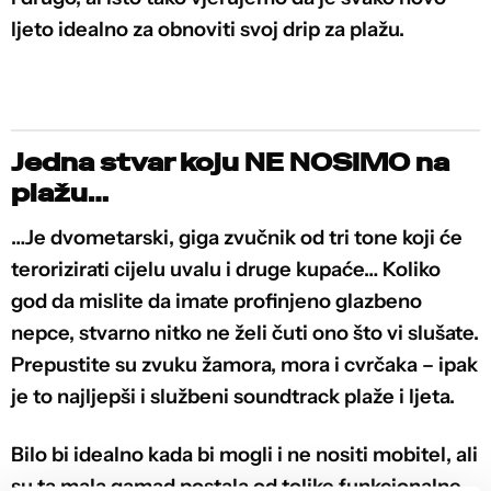
ljeto idealno za obnoviti svoj drip za plažu.
Jedna stvar koju NE NOSIMO na
plažu…
…Je dvometarski, giga zvučnik od tri tone koji će
terorizirati cijelu uvalu i druge kupaće… Koliko
god da mislite da imate profinjeno glazbeno
nepce, stvarno nitko ne želi čuti ono što vi slušate.
Prepustite su zvuku žamora, mora i cvrčaka – ipak
je to najljepši i službeni soundtrack plaže i ljeta.
Bilo bi idealno kada bi mogli i ne nositi mobitel, ali
su ta mala gamad postala od tolike funkcionalne