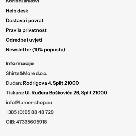
Korisni linkovi
Help desk
Dostava i povrat
Pravila privatnost
Odredbe i uvjeti
Newsletter (10% popusta)
Informacije
Shirts&More d.o.o.
Dućan:
Rodrigova 4, Split 21000
Tiskara:
Ul. Ruđera Boškovića 26, Split 21000
info@lumer-shop.eu
+385 (0)95 88 48 729
OIB: 47335605918