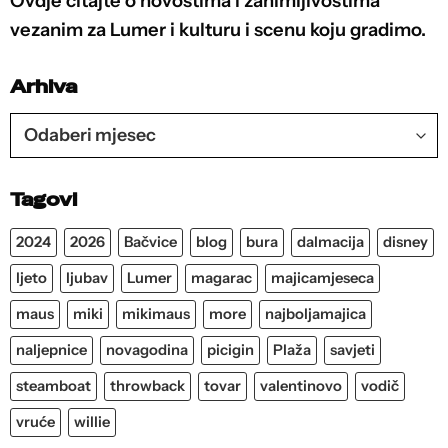
Ovdje čitajte o novostima i zanimljivostima
vezanim za Lumer i kulturu i scenu koju gradimo.
Arhiva
Arhiva
Tagovi
2024
2026
Bačvice
blog
bura
dalmacija
disney
ljeto
ljubav
Lumer
magarac
majicamjeseca
maus
miki
mikimaus
more
najboljamajica
naljepnice
novagodina
picigin
Plaža
savjeti
steamboat
throwback
tovar
valentinovo
vodič
vruće
willie