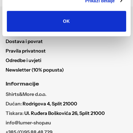
Prikaži detalje
Korisni linkovi
OK
Help desk
Dostava i povrat
Pravila privatnost
Odredbe i uvjeti
Newsletter (10% popusta)
Informacije
Shirts&More d.o.o.
Dućan:
Rodrigova 4, Split 21000
Tiskara:
Ul. Ruđera Boškovića 26, Split 21000
info@lumer-shop.eu
+385 (0)95 88 48 729