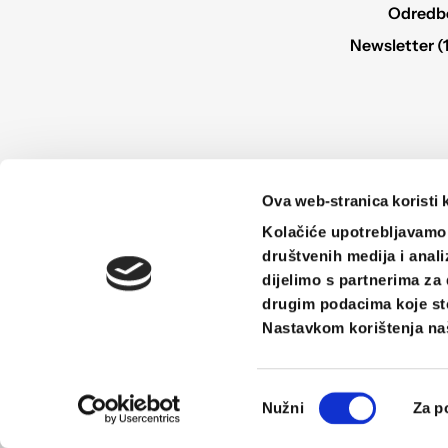
Odredbe 
Newsletter (
Ova web-stranica koristi 
Kolačiće upotrebljavamo 
društvenih medija i anali
dijelimo s partnerima za 
drugim podacima koje ste 
Nastavkom korištenja naš
Odabir
Nužni
Za p
pristanka