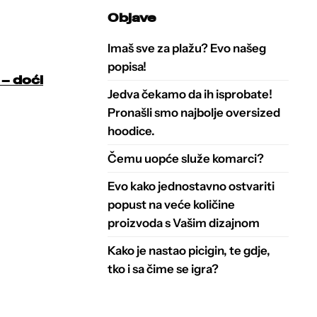
Objave
Imaš sve za plažu? Evo našeg
popisa!
 – doći
Jedva čekamo da ih isprobate!
Pronašli smo najbolje oversized
hoodice.
Čemu uopće služe komarci?
Evo kako jednostavno ostvariti
popust na veće količine
proizvoda s Vašim dizajnom
Kako je nastao picigin, te gdje,
tko i sa čime se igra?