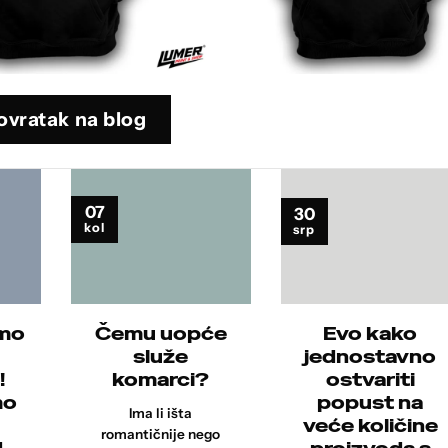
ovratak na blog
07
30
kol
srp
amo
Čemu uopće
Evo kako
služe
jednostavno
!
komarci?
ostvariti
mo
popust na
Ima li išta
veće količine
romantičnije nego