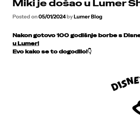
Miki je došao u Lumer S
Posted on
05/01/2024
by
Lumer Blog
Nakon gotovo 100 godišnje borbe s Disn
u Lumer!
Evo kako se to dogodilo!👇