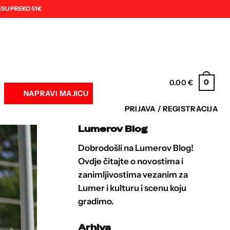
SU PREKO 51€
0
0.00
€
NAPRAVI MAJICU
PRIJAVA / REGISTRACIJA
Lumerov Blog
Dobrodošli na Lumerov Blog!
Ovdje čitajte o novostima i
zanimljivostima vezanim za
Lumer i kulturu i scenu koju
gradimo.
Arhiva