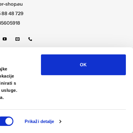
r-shop.eu
 88 48 729
35605918
OK
ajke
okacije
nirati s
e usluge.
a.
al
Prikaži detalje