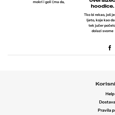
oversize
mokri i goli (ma da,
hoodice.
Tko bi rekao, još j
ljeto, koje kao da
tek jučer počelo
dolazi svome
Korisni
Help
Dostava 
Pravila p