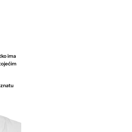
atko ima
stojećim
poznatu