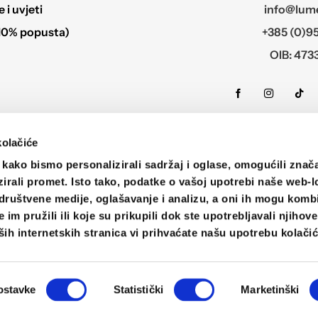
i uvjeti
info@lume
10% popusta)
+385 (0)95
OIB: 473
kolačiće
kako bismo personalizirali sadržaj i oglase, omogućili znač
zirali promet. Isto tako, podatke o vašoj upotrebi naše web-l
društvene medije, oglašavanje i analizu, a oni ih mogu kombi
©2026
im pružili ili koje su prikupili dok ste upotrebljavali njihov
Lumer Shop, Croatia
ih internetskih stranica vi prihvaćate našu upotrebu kolačić
Visa
Visa
MasterCard
Maestro
Cash
Bank
PayP
Electron
On
Transfer
ostavke
Statistički
Marketinški
Delivery