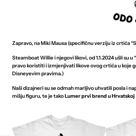
Zapravo, na Miki Mausa (specifičnu verziju iz crtića “S
Steamboat Willie i njegovi likovi, od 1.1.2024 ušli su
pravo koristiti i izmjenjivati likove ovog crtića u koje
Disneyevim pravima.)
Naši dizajneri su se odmah marljivo uhvatili posla i na
mišju figuru, te je tako
Lumer
prvi brend u Hrvatskoj