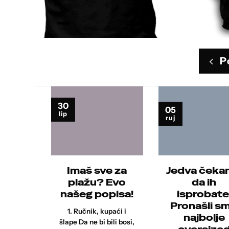
P
30
05
lip
ruj
ljamo
Imaš sve za
Jedva ček
cu
plažu? Evo
da ih
a”!
našeg popisa!
isprobate
Pronašli s
 "Majici
1. Ručnik, kupaći i
najbolje
"!
šlape Da ne bi bili bosi,