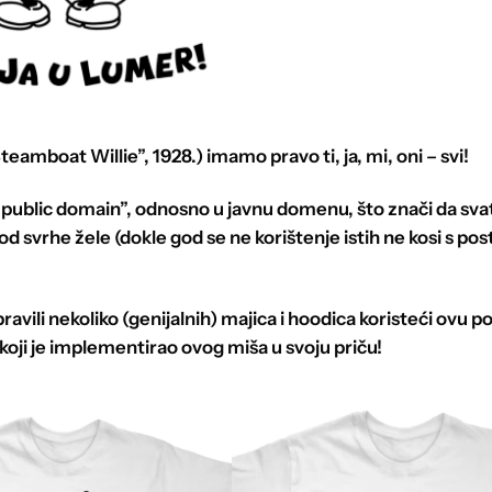
teamboat Willie”, 1928.) imamo pravo ti, ja, mi, oni – svi!
 u “public domain”, odnosno u javnu domenu, što znači da sv
 god svrhe žele (dokle god se ne korištenje istih ne kosi s po
pravili nekoliko (genijalnih) majica i hoodica koristeći ovu 
koji je implementirao ovog miša u svoju priču!