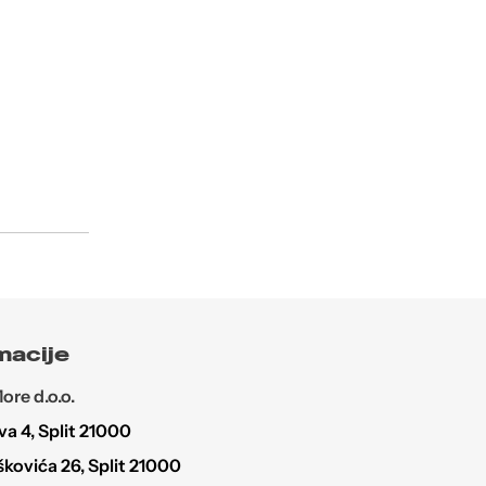
macije
re d.o.o.
a 4, Split 21000
škovića 26, Split 21000