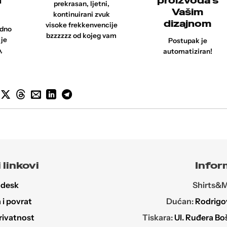
d
proizvoda s
prekrasan, ljetni,
Vašim
kontinuirani zvuk
dizajnom
visoke frekkenvencije
edno
bzzzzzz od kojeg vam
 je
Postupak je
,
automatiziran!
 linkovi
Infor
 desk
Shirts&Mo
i povrat
Dućan:
Rodrigov
rivatnost
Tiskara:
Ul. Ruđera Bo