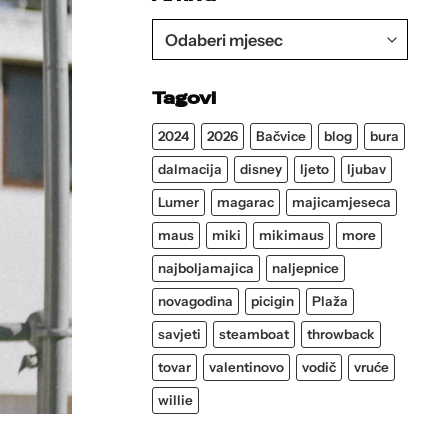
Arhiva
Tagovi
2024
2026
Bačvice
blog
bura
dalmacija
disney
ljeto
ljubav
Lumer
magarac
majicamjeseca
maus
miki
mikimaus
more
najboljamajica
naljepnice
novagodina
picigin
Plaža
savjeti
steamboat
throwback
tovar
valentinovo
vodič
vruće
willie